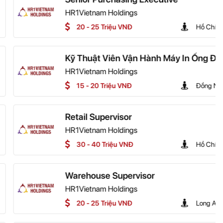
dings
 VNĐ
Hồ Chí Minh
n Vận Hành Máy In Ống Đồng
HOT
dings
 VNĐ
Đồng Nai
sor
HOT
dings
 VNĐ
Hồ Chí Minh
pervisor
HOT
dings
 VNĐ
Long An