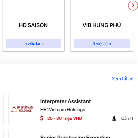
HD SAISON
VIB HƯNG PHÚ
5 việc làm
3 việc làm
Xem tất cả
sistant
HOT
dings
 VNĐ
Cần Thơ
sing Executive
HOT