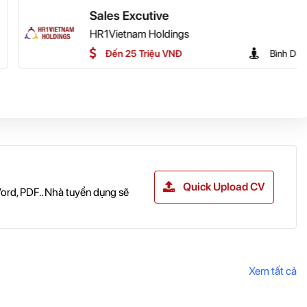
e
HOT
dings
 VNĐ
Bình Dương
Quick Upload CV
ord, PDF.. Nhà tuyển dụng sẽ
Xem tất cả