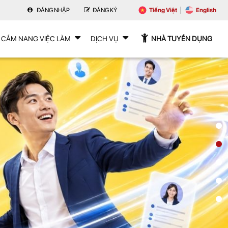
ĐĂNG NHẬP
ĐĂNG KÝ
Tiếng Việt
English
CẨM NANG VIỆC LÀM
DỊCH VỤ
NHÀ TUYỂN DỤNG