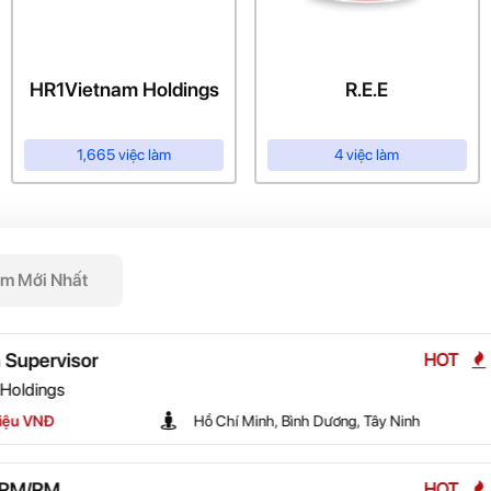
HR1Vietnam Holdings
R.E.E
1,665 việc làm
4 việc làm
àm Mới Nhất
Interpreter As
HOT
HR1Vietnam Hol
h, Bình Dương, Tây Ninh
20 - 30 Triệu
Senior Purcha
HOT