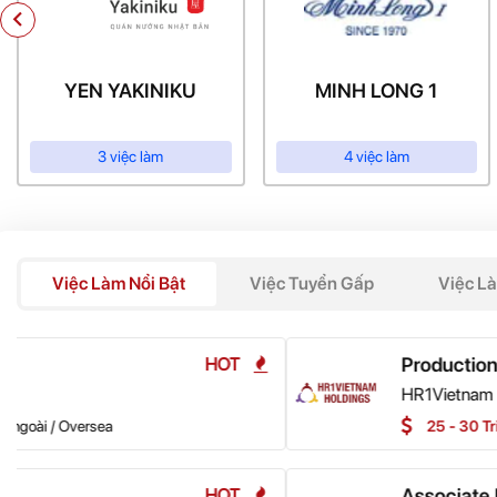
YEN YAKINIKU
MINH LONG 1
3 việc làm
4 việc làm
Việc Làm Nổi Bật
Việc Tuyển Gấp
Việc L
Production Supervisor
HR1Vietnam Holdings
25 - 30 Triệu VNĐ
Hồ Chí Min
Associate RM/RM