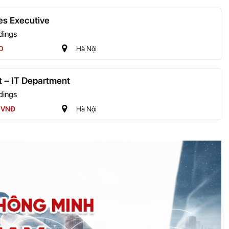
es Executive
dings
D
Hà Nội
t – IT Department
dings
u VNĐ
Hà Nội