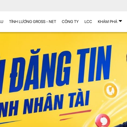
ẪU
TÍNH LƯƠNG GROSS - NET
CÔNG TY
LCC
KHÁM PHÁ