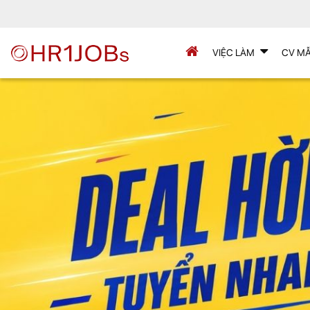
VIỆC LÀM
CV M