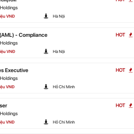
HR1Vietnam Hol
20 - 25 Triệu
Kỹ Thuật Viê
HOT
HR1Vietnam Hol
15 - 20 Triệu
Retail Supervi
HOT
HR1Vietnam Hol
nh
30 - 40 Triệu
Warehouse Su
HOT
HR1Vietnam Hol
nh
20 - 25 Triệu