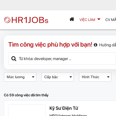
VIỆC LÀM
CV M
Tìm công việc phù hợp với bạn!
Hướng dẫ
Mức lương
Cấp bậc
Hình Thức
Có 59 công việc đã tìm thấy
Kỹ Sư Điện Tử
HR1Vietnam Holdings