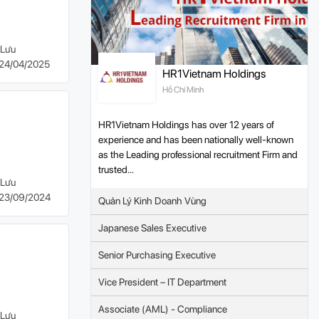
Lưu
24/04/2025
HR1Vietnam Holdings
Hồ Chí Minh
HR1Vietnam Holdings has over 12 years of
experience and has been nationally well-known
as the Leading professional recruitment Firm and
trusted...
Lưu
23/09/2024
Quản Lý Kinh Doanh Vùng
Japanese Sales Executive
Senior Purchasing Executive
Vice President – IT Department
Associate (AML) - Compliance
Lưu