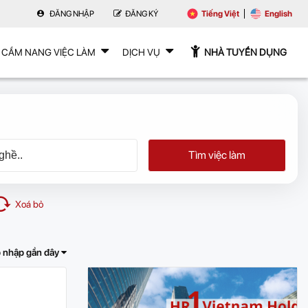
ĐĂNG NHẬP
ĐĂNG KÝ
Tiếng Việt
English
CẨM NANG VIỆC LÀM
DỊCH VỤ
NHÀ TUYỂN DỤNG
Tìm việc làm
Xoá bỏ
 nhập gần đây