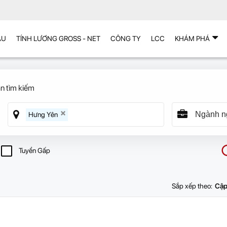
ẪU
TÍNH LƯƠNG GROSS - NET
CÔNG TY
LCC
KHÁM PHÁ
n tìm kiếm
Hưng Yên
Tuyển Gấp
Sắp xếp theo:
Cập