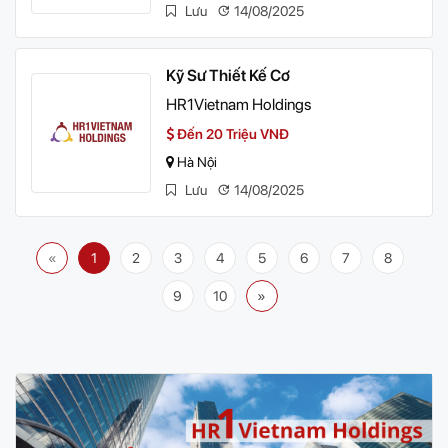
Lưu
14/08/2025
Kỹ Sư Thiết Kế Cơ
HR1Vietnam Holdings
Đến 20 Triệu VNĐ
Hà Nội
Lưu
14/08/2025
«
1
2
3
4
5
6
7
8
9
10
»