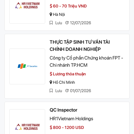
60 - 70 Triệu VNĐ
Hà Nội
Lưu
12/07/2026
THỰC TẬP SINH TƯ VẤN TÀI
CHÍNH DOANH NGHIỆP
Công ty Cổ phần Chứng khoán FPT -
Chi nhánh TP.HCM
Lương thỏa thuận
Hồ Chí Minh
Lưu
01/07/2026
QC Inspector
HR1Vietnam Holdings
800 - 1200 USD