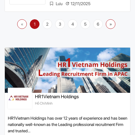
Lưu
12/11/2025
«
1
2
3
4
5
6
»
HR1Vietnam Holdings
Hồ Chí Minh
HR1Vietnam Holdings has over 12 years of experience and has been
nationally well-known as the Leading professional recruitment Firm
and trusted...