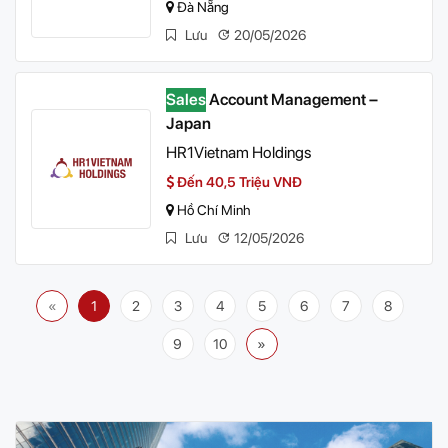
Đà Nẵng
Lưu
20/05/2026
Sales
Account Management –
Japan
HR1Vietnam Holdings
Đến 40,5 Triệu VNĐ
Hồ Chí Minh
Lưu
12/05/2026
«
1
2
3
4
5
6
7
8
9
10
»