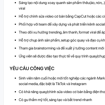
Sáng tạo nội dung xoay quanh sản phẩm thêu(áo, nón,..) ,
viral
Hỗ trợ chỉnh sửa video cơ bản bằng CapCut hoặc các c
Phối hợp với team để xây dựng và phát triển kênh social
Theo dõi xu hướng trending, âm thanh, format viral để á
Hỗ trợ chụp ảnh sản phẩm, setup góc quay và đạo cụ kh
Tham gia brainstorming và đề xuất ý tưởng content mới
Ứng viên sẽ được đào tạo thực tế về quy trình quay/chụp
YÊU CẦU CÔNG VIỆC
Sinh viên năm cuối hoặc mới tốt nghiệp các ngành Marke
social media, đặc biệt là TikTok và Instagram
Có khả năng quay/chỉnh sửa video cơ bản bằng điện tho
Có gu thẩm mỹ tốt, sáng tạo và bắt trend nhanh