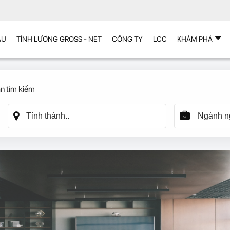
ẪU
TÍNH LƯƠNG GROSS - NET
CÔNG TY
LCC
KHÁM PHÁ
n tìm kiếm