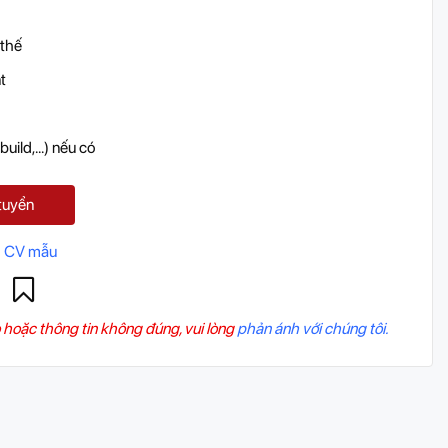
 thế
t
ild,...) nếu có
tuyển
 CV mẫu
 hoặc thông tin không đúng, vui lòng
phản ánh với chúng tôi.