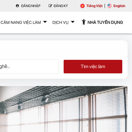
ĐĂNG NHẬP
ĐĂNG KÝ
Tiếng Việt
English
CẨM NANG VIỆC LÀM
DỊCH VỤ
NHÀ TUYỂN DỤNG
Tìm việc làm