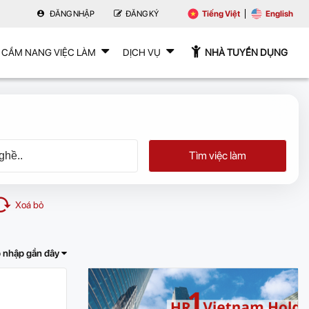
ĐĂNG NHẬP
ĐĂNG KÝ
Tiếng Việt
English
CẨM NANG VIỆC LÀM
DỊCH VỤ
NHÀ TUYỂN DỤNG
Tìm việc làm
Xoá bỏ
 nhập gần đây