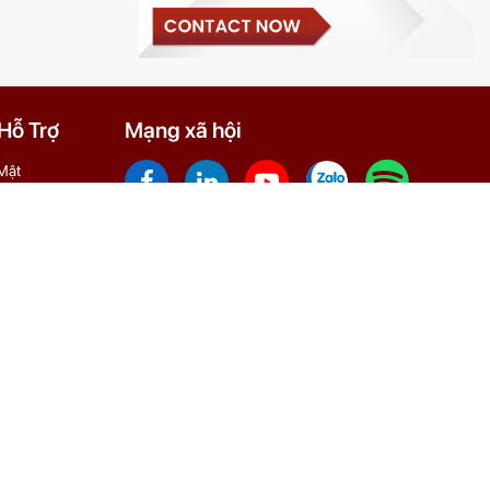
ỗ Trợ
Mạng xã hội
Mật
Dụng
 Nại
DOWNLOAD MOBILE APP
o Dịch
0 và sửa đổi lần đầu ngày 24/08/2020