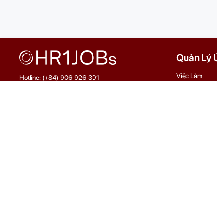
Quản Lý 
Việc Làm
Hotline: (+84) 906 926 391
Email: info@hr1jobs.com
CV mẫu
Giới thiệu
Liên Hệ
Góc Báo Chí
Trụ sở chính: Lầu 8, tòa nhà số 28-34 Pasteur, Phường Sài Gòn, TP.Hồ
Văn phòng HN: Lầu 5A, 71‑73 Hoàng Cầu, Phường Ô Chợ Dừa, Hà Nội
Giấy chứng nhận Đăng ký Kinh doanh số 0316415762 do Sở kế hoạch 
Copyright @2020 Công Ty Cổ Phần Công Nghệ HR1JOBS. All rights r