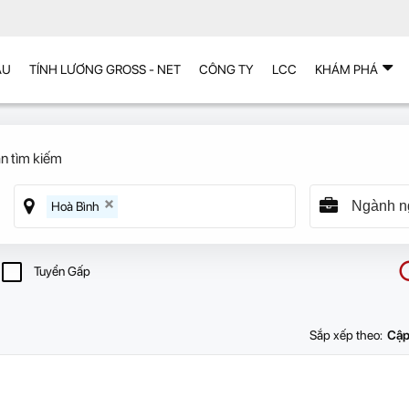
ẪU
TÍNH LƯƠNG GROSS - NET
CÔNG TY
LCC
KHÁM PHÁ
n tìm kiếm
Hoà Bình
Tuyển Gấp
Sắp xếp theo:
Cập