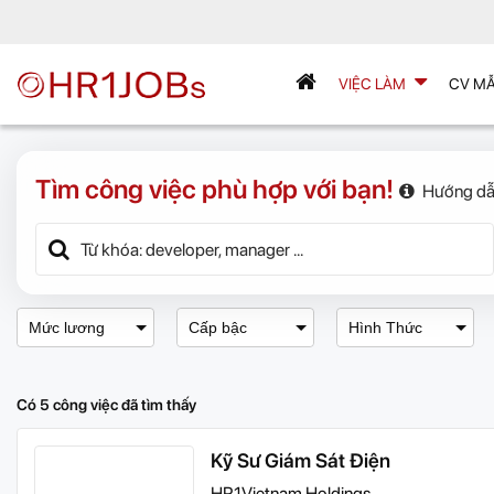
VIỆC LÀM
CV M
Tìm công việc phù hợp với bạn!
Hướng dẫ
Mức lương
Cấp bậc
Hình Thức
Có 5 công việc đã tìm thấy
Kỹ Sư Giám Sát Điện
HR1Vietnam Holdings