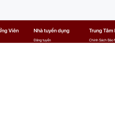
Ứng Viên
Nhà tuyển dụng
Trung Tâm H
Đăng tuyển
Chính Sách Bảo 
Tìm hồ sơ ứng viên
Thỏa Thuận Sử 
Dịch vụ
Điều Khoản Khiếu
Quy Chế Sàn Gia
Trợ Giúp
 Chí Minh
và đầu tư TP HCM - Phòng đăng ký kinh doanh cấp lần đầu ngày 31/07/202
eserved.