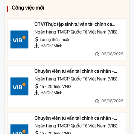
Công việc mới
CTV/Thực tập sinh tư vấn tài chính cá
nhân
Ngân hàng TMCP Quốc Tế Việt Nam (VIB)
TP HCM
Lương thỏa thuận
Hồ Chí Minh
06/08/2026
Chuyên viên tư vấn tài chính cá nhân -
Quản lý Khách hàng Cá nhân
Ngân hàng TMCP Quốc Tế Việt Nam (VIB)
TP HCM
15 - 20 Triệu VNĐ
Hồ Chí Minh
06/08/2026
Chuyên viên tư vấn tài chính cá nhân -
Quản lý Khách hàng Ưu tiên
Ngân hàng TMCP Quốc Tế Việt Nam (VIB)
TP HCM
15 - 20 Triệu VNĐ