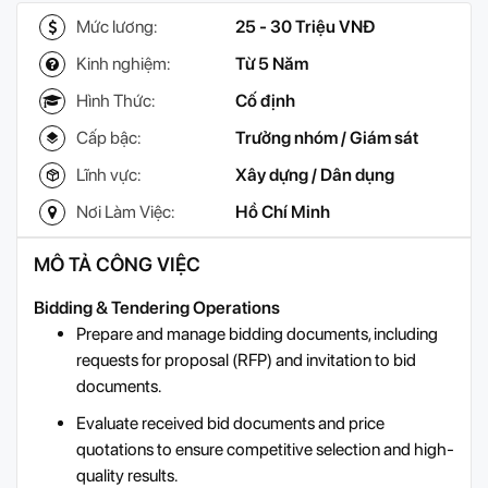
Mức lương:
25 - 30 Triệu VNĐ
Kinh nghiệm:
Từ 5 Năm
Hình Thức:
Cố định
Cấp bậc:
Trưởng nhóm / Giám sát
Lĩnh vực:
Xây dựng / Dân dụng
Nơi Làm Việc:
Hồ Chí Minh
MÔ TẢ CÔNG VIỆC
Bidding & Tendering Operations
Prepare and manage bidding documents, including
requests for proposal (RFP) and invitation to bid
documents.
Evaluate received bid documents and price
quotations to ensure competitive selection and high-
quality results.