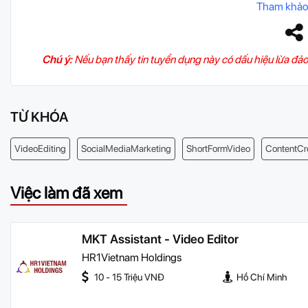
Tham khảo
Chú ý:
Nếu bạn thấy tin tuyển dụng này có dấu hiệu lừa đảo
TỪ KHÓA
VideoEditing
SocialMediaMarketing
ShortFormVideo
ContentCr
Việc làm đã xem
MKT Assistant - Video Editor
HR1Vietnam Holdings
10 - 15 Triệu VNĐ
Hồ Chí Minh