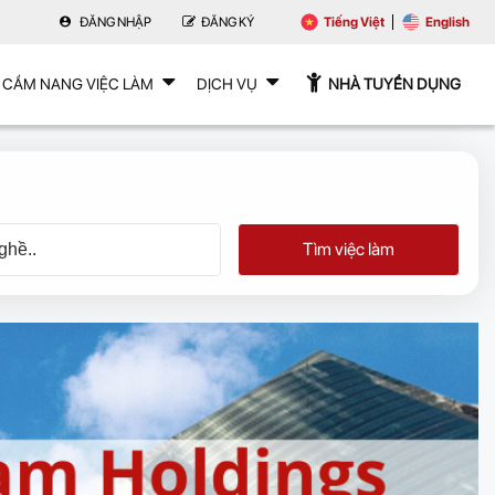
ĐĂNG NHẬP
ĐĂNG KÝ
Tiếng Việt
English
CẨM NANG VIỆC LÀM
DỊCH VỤ
NHÀ TUYỂN DỤNG
Tìm việc làm