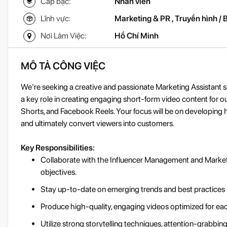
Cấp bậc:
Nhân viên
Lĩnh vực:
Marketing & PR
,
Truyền hình / 
Nơi Làm Việc:
Hồ Chí Minh
MÔ TẢ CÔNG VIỆC
We're seeking a creative and passionate Marketing Assistant spe
a key role in creating engaging short-form video content for 
Shorts, and Facebook Reels. Your focus will be on developing 
and ultimately convert viewers into customers.
Key Responsibilities:
Collaborate with the Influencer Management and Market
objectives.
Stay up-to-date on emerging trends and best practices in
Produce high-quality, engaging videos optimized for each 
Utilize strong storytelling techniques, attention-grabbi