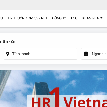
ẪU
TÍNH LƯƠNG GROSS - NET
CÔNG TY
LCC
KHÁM PHÁ
n tìm kiếm