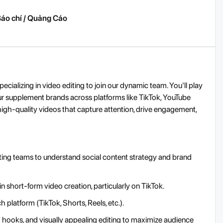
Báo chí / Quảng Cáo
cializing in video editing to join our dynamic team. You'll play
our supplement brands across platforms like TikTok, YouTube
high-quality videos that capture attention, drive engagement,
ing teams to understand social content strategy and brand
 short-form video creation, particularly on TikTok.
platform (TikTok, Shorts, Reels, etc.).
ng hooks, and visually appealing editing to maximize audience