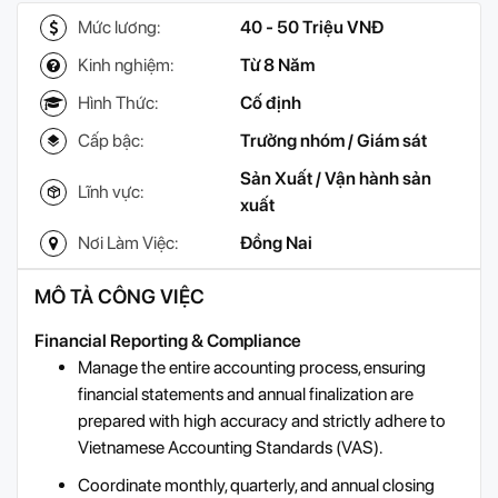
Mức lương:
40 - 50 Triệu VNĐ
Kinh nghiệm:
Từ 8 Năm
Hình Thức:
Cố định
Cấp bậc:
Trưởng nhóm / Giám sát
Sản Xuất / Vận hành sản
Lĩnh vực:
xuất
Nơi Làm Việc:
Đồng Nai
MÔ TẢ CÔNG VIỆC
Financial Reporting & Compliance
Manage the entire accounting process, ensuring
financial statements and annual finalization are
prepared with high accuracy and strictly adhere to
Vietnamese Accounting Standards (VAS).
Coordinate monthly, quarterly, and annual closing