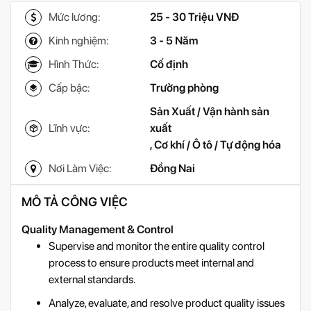
Mức lương:
25 - 30 Triệu VNĐ
Kinh nghiệm:
3 - 5 Năm
Hình Thức:
Cố định
Cấp bậc:
Trưởng phòng
Sản Xuất / Vận hành sản
Lĩnh vực:
xuất
,
Cơ khí / Ô tô / Tự động hóa
Nơi Làm Việc:
Đồng Nai
MÔ TẢ CÔNG VIỆC
Quality Management & Control
Supervise and monitor the entire quality control
process to ensure products meet internal and
external standards.
Analyze, evaluate, and resolve product quality issues