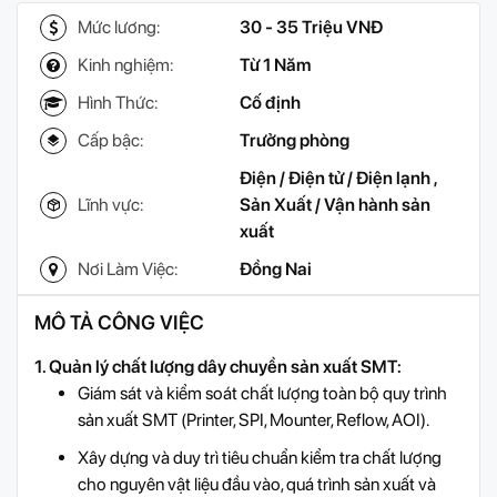
Mức lương:
30 - 35 Triệu VNĐ
Kinh nghiệm:
Từ 1 Năm
Hình Thức:
Cố định
Cấp bậc:
Trưởng phòng
Điện / Điện tử / Điện lạnh
,
Lĩnh vực:
Sản Xuất / Vận hành sản
xuất
Nơi Làm Việc:
Đồng Nai
MÔ TẢ CÔNG VIỆC
1. Quản lý chất lượng dây chuyền sản xuất SMT:
Giám sát và kiểm soát chất lượng toàn bộ quy trình
sản xuất SMT (Printer, SPI, Mounter, Reflow, AOI).
Xây dựng và duy trì tiêu chuẩn kiểm tra chất lượng
cho nguyên vật liệu đầu vào, quá trình sản xuất và