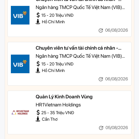
Quản lý Khách hàng Cá nhân
Ngân hàng TMCP Quốc Tế Việt Nam (VIB)
TP HCM
15 - 20 Triệu VNĐ
Hồ Chí Minh
06/08/2026
Chuyên viên tư vấn tài chính cá nhân -
Quản lý Khách hàng Ưu tiên
Ngân hàng TMCP Quốc Tế Việt Nam (VIB)
TP HCM
15 - 20 Triệu VNĐ
Hồ Chí Minh
06/08/2026
Quản Lý Kinh Doanh Vùng
HR1Vietnam Holdings
25 - 35 Triệu VNĐ
Cần Thơ
05/08/2026