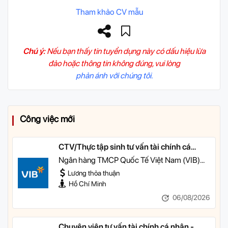
Tham khảo CV mẫu
Chú ý:
Nếu bạn thấy tin tuyển dụng này có dấu hiệu lừa
đảo hoặc thông tin không đúng, vui lòng
phản ánh với chúng tôi.
Công việc mới
CTV/Thực tập sinh tư vấn tài chính cá
nhân
Ngân hàng TMCP Quốc Tế Việt Nam (VIB)
TP HCM
Lương thỏa thuận
Hồ Chí Minh
06/08/2026
Chuyên viên tư vấn tài chính cá nhân -