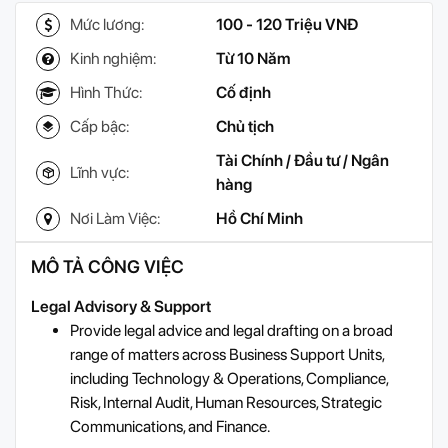
Mức lương:
100 - 120 Triệu VNĐ
Kinh nghiệm:
Từ 10 Năm
Hình Thức:
Cố định
Cấp bậc:
Chủ tịch
Tài Chính / Đầu tư / Ngân
Lĩnh vực:
hàng
Nơi Làm Việc:
Hồ Chí Minh
MÔ TẢ CÔNG VIỆC
Legal Advisory & Support
Provide legal advice and legal drafting on a broad
range of matters across Business Support Units,
including Technology & Operations, Compliance,
Risk, Internal Audit, Human Resources, Strategic
Communications, and Finance.