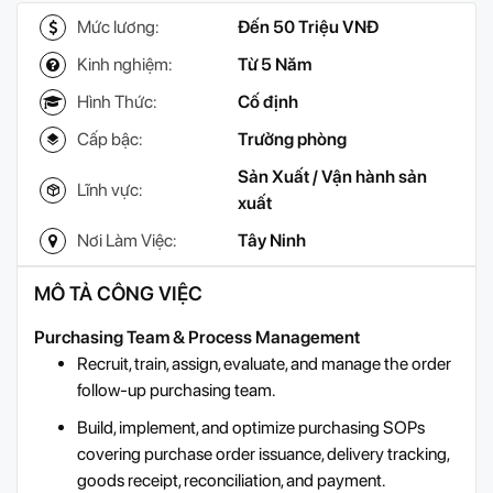
Mức lương:
Đến 50 Triệu VNĐ
Kinh nghiệm:
Từ 5 Năm
Hình Thức:
Cố định
Cấp bậc:
Trưởng phòng
Sản Xuất / Vận hành sản
Lĩnh vực:
xuất
Nơi Làm Việc:
Tây Ninh
MÔ TẢ CÔNG VIỆC
Purchasing Team & Process Management
Recruit, train, assign, evaluate, and manage the order
follow-up purchasing team.
Build, implement, and optimize purchasing SOPs
covering purchase order issuance, delivery tracking,
goods receipt, reconciliation, and payment.