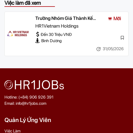
Việc làm đã xem
Trưởng Nhóm Giá Thành Kế
Mới
Hoạch
HR1Vietnam Holdings
Đến 30 Triệu VNĐ
Bình Dương
31/05/2026
Hotline: (+84) 906 926 391
Email: info@hr1jobs.com
Quản Lý Ứng Viên
Việc Làm