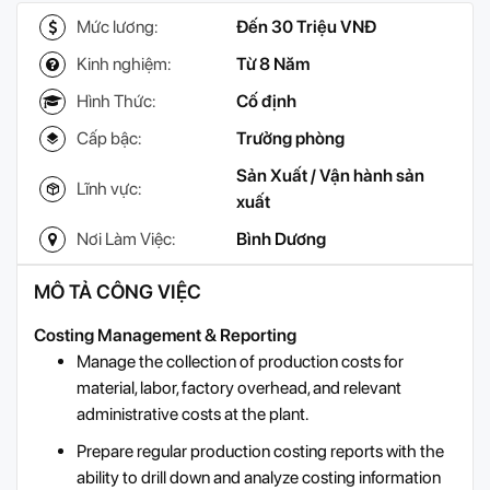
Mức lương:
Đến 30 Triệu VNĐ
Kinh nghiệm:
Từ 8 Năm
Hình Thức:
Cố định
Cấp bậc:
Trưởng phòng
Sản Xuất / Vận hành sản
Lĩnh vực:
xuất
Nơi Làm Việc:
Bình Dương
MÔ TẢ CÔNG VIỆC
Costing Management & Reporting
Manage the collection of production costs for
material, labor, factory overhead, and relevant
administrative costs at the plant.
Prepare regular production costing reports with the
ability to drill down and analyze costing information