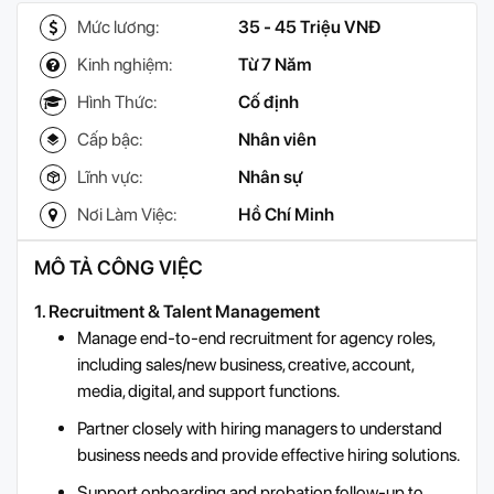
Mức lương:
35 - 45 Triệu VNĐ
Kinh nghiệm:
Từ 7 Năm
Hình Thức:
Cố định
Cấp bậc:
Nhân viên
Lĩnh vực:
Nhân sự
Nơi Làm Việc:
Hồ Chí Minh
MÔ TẢ CÔNG VIỆC
1. Recruitment & Talent Management
Manage end-to-end recruitment for agency roles,
including sales/new business, creative, account,
media, digital, and support functions.
Partner closely with hiring managers to understand
business needs and provide effective hiring solutions.
Support onboarding and probation follow-up to