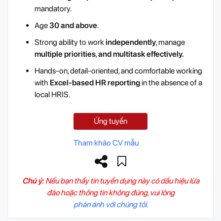
mandatory.
Age
30 and above
.
Strong ability to work
independently
, manage
multiple priorities
,
and multitask effectively.
Hands-on, detail-oriented, and comfortable working
with
Excel-based HR reporting
in the absence of a
local HRIS.
Ứng tuyển
Tham khảo CV mẫu
Chú ý:
Nếu bạn thấy tin tuyển dụng này có dấu hiệu lừa
đảo hoặc thông tin không đúng, vui lòng
phản ánh với chúng tôi.