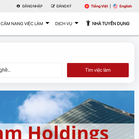
ĐĂNG NHẬP
ĐĂNG KÝ
Tiếng Việt
English
CẨM NANG VIỆC LÀM
DỊCH VỤ
NHÀ TUYỂN DỤNG
Tìm việc làm