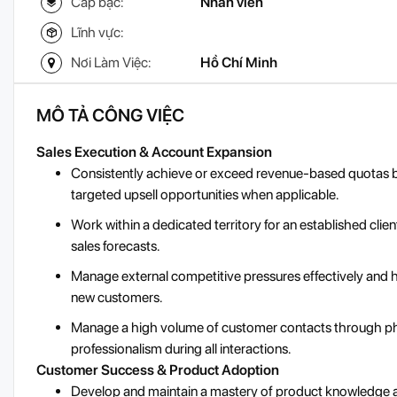
Cấp bậc:
Nhân viên
Lĩnh vực:
Nơi Làm Việc:
Hồ Chí Minh
MÔ TẢ CÔNG VIỆC
Sales Execution & Account Expansion
Consistently achieve or exceed revenue-based quotas by 
targeted upsell opportunities when applicable.
Work within a dedicated territory for an established clie
sales forecasts.
Manage external competitive pressures effectively and h
new customers.
Manage a high volume of customer contacts through pho
professionalism during all interactions.
Customer Success & Product Adoption
Develop and maintain a mastery of product knowledge an