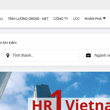
ẪU
TÍNH LƯƠNG GROSS - NET
CÔNG TY
LCC
KHÁM PHÁ
n tìm kiếm