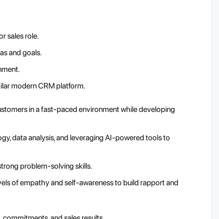
r sales role.
tas and goals.
onment.
milar modern CRM platform.
ustomers in a fast-paced environment while developing
gy, data analysis, and leveraging AI-powered tools to
trong problem-solving skills.
evels of empathy and self-awareness to build rapport and
o, commitments, and sales results.