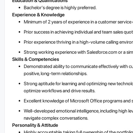
Education & Qualifications
Bachelor's degree is highly preferred.
Experience & Knowledge
Minimum of 2 years of experience in a customer service o
Prior success in achieving individual and team sales quo
Prior experience thriving in a high-volume calling envir
Strong working experience with Salesforce.com or a si
Skills & Competencies
Demonstrated ability to communicate effectively with c
positive, long-term relationships.
Strong aptitude for learning and optimizing new technolo
optimize workflows and drive results.
Excellent knowledge of Microsoft Office programs and s
Well-developed emotional intelligence, including high l
navigate complex conversations.
Personality & Attitude
Highly accountable, taking full ownership of the portfoli