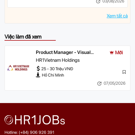
03/08/2026
Xem tất cả
Việc làm đã xem
Product Manager - Visual
Mới
Product
HR1Vietnam Holdings
25 - 30 Triệu VNĐ
Hồ Chí Minh
07/05/2026
Hotline: (+84) 906 926 391