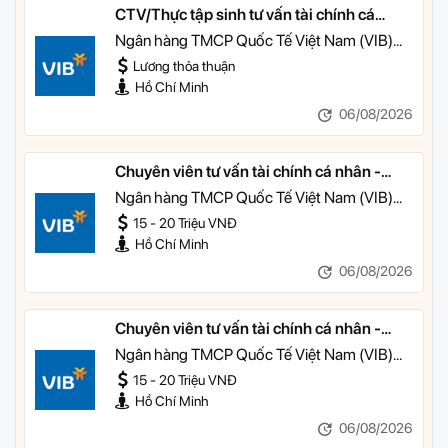
CTV/Thực tập sinh tư vấn tài chính cá
nhân
Ngân hàng TMCP Quốc Tế Việt Nam (VIB)
TP HCM
Lương thỏa thuận
Hồ Chí Minh
06/08/2026
Chuyên viên tư vấn tài chính cá nhân -
Quản lý Khách hàng Cá nhân
Ngân hàng TMCP Quốc Tế Việt Nam (VIB)
TP HCM
15 - 20 Triệu VNĐ
Hồ Chí Minh
06/08/2026
Chuyên viên tư vấn tài chính cá nhân -
Quản lý Khách hàng Ưu tiên
Ngân hàng TMCP Quốc Tế Việt Nam (VIB)
TP HCM
15 - 20 Triệu VNĐ
Hồ Chí Minh
06/08/2026