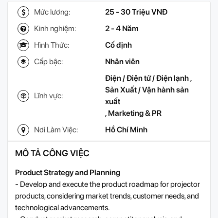
Mức lương:
25 - 30 Triệu VNĐ
Kinh nghiệm:
2 - 4 Năm
Hình Thức:
Cố định
Cấp bậc:
Nhân viên
Điện / Điện tử / Điện lạnh
,
Sản Xuất / Vận hành sản
Lĩnh vực:
xuất
,
Marketing & PR
Nơi Làm Việc:
Hồ Chí Minh
MÔ TẢ CÔNG VIỆC
Product Strategy and Planning
- Develop and execute the product roadmap for projector
products, considering market trends, customer needs, and
technological advancements.