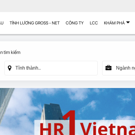
ẪU
TÍNH LƯƠNG GROSS - NET
CÔNG TY
LCC
KHÁM PHÁ
n tìm kiếm