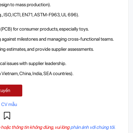
esign to mass production).
., ISO, ICTI, EN71, ASTM-F963, UL 696).
s (PCB) for consumer products, especially toys.
g against milestones and managing cross-functional teams.
ring estimates, and provide supplier assessments.
al issues with supplier leadership.
n Vietnam, China, India, SEA countries).
tuyển
 CV mẫu
 hoặc thông tin không đúng, vui lòng
phản ánh với chúng tôi.