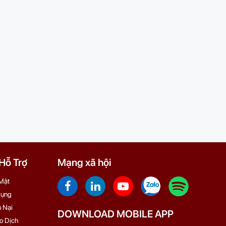
ỗ Trợ
Mạng xã hội
Mật
Dụng
 Nại
DOWNLOAD MOBILE APP
o Dịch