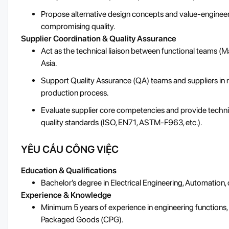
Propose alternative design concepts and value-engineer
compromising quality.
Supplier Coordination & Quality Assurance
Act as the technical liaison between functional teams (M
Asia.
Support Quality Assurance (QA) teams and suppliers in r
production process.
Evaluate supplier core competencies and provide techni
quality standards (ISO, EN71, ASTM-F963, etc.).
YÊU CẦU CÔNG VIỆC
Education & Qualifications
Bachelor’s degree in Electrical Engineering, Automation, or
Experience & Knowledge
Minimum 5 years of experience in engineering functions,
Packaged Goods (CPG).