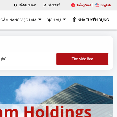
ĐĂNG NHẬP
ĐĂNG KÝ
Tiếng Việt
English
CẨM NANG VIỆC LÀM
DỊCH VỤ
NHÀ TUYỂN DỤNG
Tìm việc làm