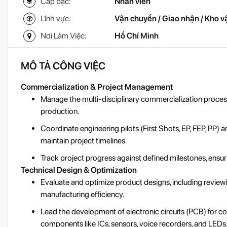
Cấp bậc:
Nhân viên
Lĩnh vực:
Vận chuyển / Giao nhận / Kho v
Nơi Làm Việc:
Hồ Chí Minh
MÔ TẢ CÔNG VIỆC
Commercialization & Project Management
Manage the multi-disciplinary commercialization proces
production.
Coordinate engineering pilots (First Shots, EP, FEP, PP) 
maintain project timelines.
Track project progress against defined milestones, ensur
Technical Design & Optimization
Evaluate and optimize product designs, including review
manufacturing efficiency.
Lead the development of electronic circuits (PCB) for co
components like ICs, sensors, voice recorders, and LEDs