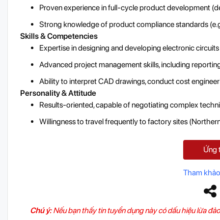
Proven experience in full-cycle product development (d
Strong knowledge of product compliance standards (e.g
Skills & Competencies
Expertise in designing and developing electronic circuit
Advanced project management skills, including reportin
Ability to interpret CAD drawings, conduct cost enginee
Personality & Attitude
Results-oriented, capable of negotiating complex technic
Willingness to travel frequently to factory sites (Norther
Ứng 
Tham khảo
Chú ý:
Nếu bạn thấy tin tuyển dụng này có dấu hiệu lừa đảo