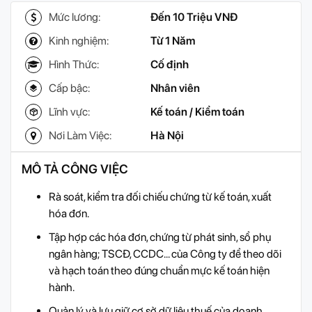
Mức lương:
Đến 10 Triệu VNĐ
Kinh nghiệm:
Từ 1 Năm
Hình Thức:
Cố định
Cấp bậc:
Nhân viên
Lĩnh vực:
Kế toán / Kiểm toán
Nơi Làm Việc:
Hà Nội
MÔ TẢ CÔNG VIỆC
Rà soát, kiểm tra đối chiếu chứng từ kế toán, xuất
hóa đơn.
Tập hợp các hóa đơn, chứng từ phát sinh, sổ phụ
ngân hàng; TSCĐ, CCDC... của Công ty để theo dõi
và hạch toán theo đúng chuẩn mực kế toán hiện
hành.
Quản lý và lưu giữ cơ sở dữ liệu thuế của doanh