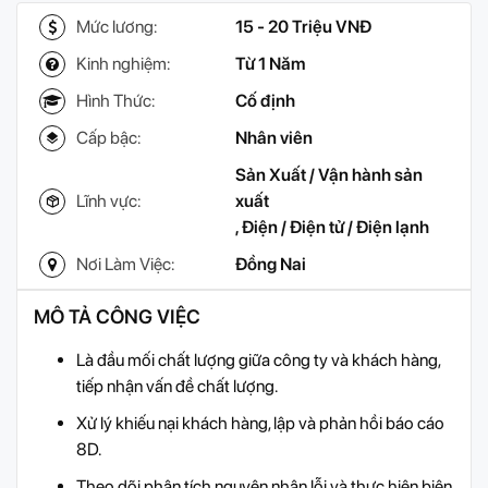
Mức lương:
15 - 20 Triệu VNĐ
Kinh nghiệm:
Từ 1 Năm
Hình Thức:
Cố định
Cấp bậc:
Nhân viên
Sản Xuất / Vận hành sản
Lĩnh vực:
xuất
,
Điện / Điện tử / Điện lạnh
Nơi Làm Việc:
Đồng Nai
MÔ TẢ CÔNG VIỆC
Là đầu mối chất lượng giữa công ty và khách hàng,
tiếp nhận vấn đề chất lượng.
Xử lý khiếu nại khách hàng, lập và phản hồi báo cáo
8D.
Theo dõi phân tích nguyên nhân lỗi và thực hiện biện