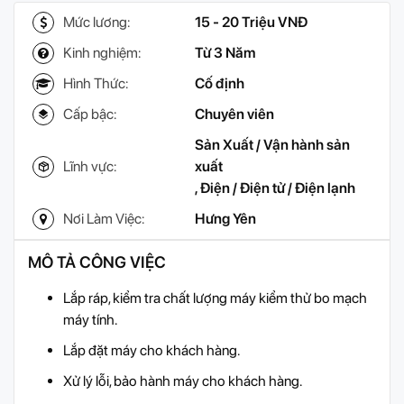
Mức lương:
15 - 20 Triệu VNĐ
Kinh nghiệm:
Từ 3 Năm
Hình Thức:
Cố định
Cấp bậc:
Chuyên viên
Sản Xuất / Vận hành sản
Lĩnh vực:
xuất
,
Điện / Điện tử / Điện lạnh
Nơi Làm Việc:
Hưng Yên
MÔ TẢ CÔNG VIỆC
Lắp ráp, kiểm tra chất lượng máy kiểm thử bo mạch
máy tính.
Lắp đặt máy cho khách hàng.
Xử lý lỗi, bảo hành máy cho khách hàng.