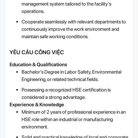
management system tailored to the facility's
operations.
Cooperate seamlessly with relevant departments to
continuously improve the work environment and
maintain safe working conditions.
YÊU CẦU CÔNG VIỆC
Education & Qualifications
Bachelor's Degree in Labor Safety, Environmental
Engineering, or related technical fields.
Possessing a recognized HSE certification is
considered a strong advantage.
Experience & Knowledge
Minimum of 2 years of professional experience in an
HSE role within an industrial or manufacturing
environment.
Solid and practical knowledge of local and corporate