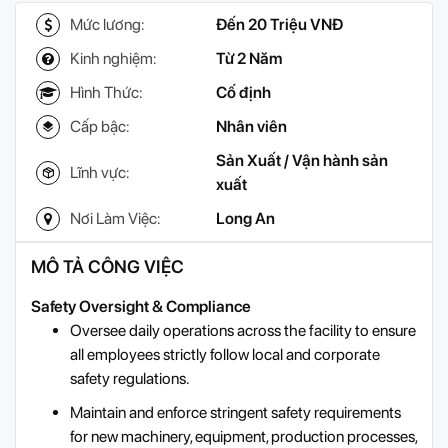
Mức lương:
Đến 20 Triệu VNĐ
Kinh nghiệm:
Từ 2 Năm
Hình Thức:
Cố định
Cấp bậc:
Nhân viên
Sản Xuất / Vận hành sản
Lĩnh vực:
xuất
Nơi Làm Việc:
Long An
MÔ TẢ CÔNG VIỆC
Safety Oversight & Compliance
Oversee daily operations across the facility to ensure
all employees strictly follow local and corporate
safety regulations.
Maintain and enforce stringent safety requirements
for new machinery, equipment, production processes,