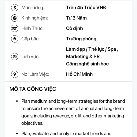
Mức lương:
Trên 45 Triệu VNĐ
Kinh nghiệm:
Từ 3 Năm
Hình Thức:
Cố định
Cấp bậc:
Trưởng phòng
Làm đẹp / Thể lực / Spa
,
Lĩnh vực:
Marketing & PR
,
Công nghệ sinh học
Nơi Làm Việc:
Hồ Chí Minh
MÔ TẢ CÔNG VIỆC
Plan medium and long-term strategies for the brand
to ensure the achievement of annual and long-term
goals, including revenue, profit, and other marketing
objectives.
Plan, evaluate, and analyze market trends and