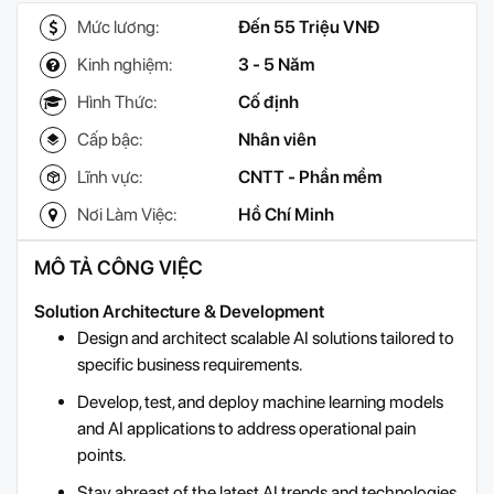
Mức lương:
Đến 55 Triệu VNĐ
Kinh nghiệm:
3 - 5 Năm
Hình Thức:
Cố định
Cấp bậc:
Nhân viên
Lĩnh vực:
CNTT - Phần mềm
Nơi Làm Việc:
Hồ Chí Minh
MÔ TẢ CÔNG VIỆC
Solution Architecture & Development
Design and architect scalable AI solutions tailored to
specific business requirements.
Develop, test, and deploy machine learning models
and AI applications to address operational pain
points.
Stay abreast of the latest AI trends and technologies,