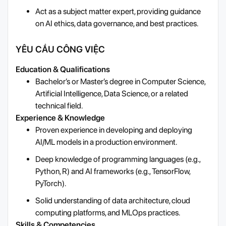
Act as a subject matter expert, providing guidance
on AI ethics, data governance, and best practices.
YÊU CẦU CÔNG VIỆC
Education & Qualifications
Bachelor’s or Master’s degree in Computer Science,
Artificial Intelligence, Data Science, or a related
technical field.
Experience & Knowledge
Proven experience in developing and deploying
AI/ML models in a production environment.
Deep knowledge of programming languages (e.g.,
Python, R) and AI frameworks (e.g., TensorFlow,
PyTorch).
Solid understanding of data architecture, cloud
computing platforms, and MLOps practices.
Skills & Competencies