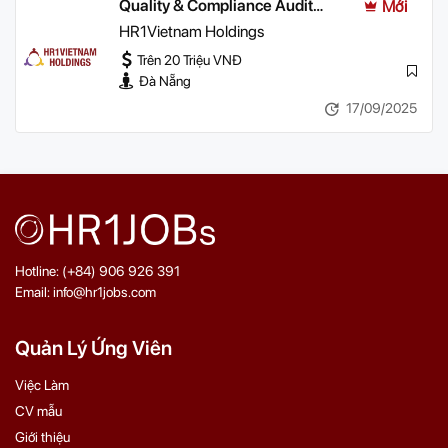
Quality & Compliance Audit
Mới
Manager (CSR)
HR1Vietnam Holdings
Trên 20 Triệu VNĐ
Đà Nẵng
17/09/2025
Hotline: (+84) 906 926 391
Email: info@hr1jobs.com
Quản Lý Ứng Viên
Việc Làm
CV mẫu
Giới thiệu