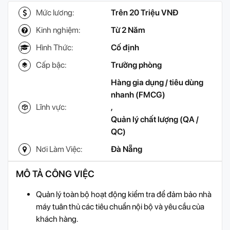
Mức lương:
Trên 20 Triệu VNĐ
Kinh nghiệm:
Từ 2 Năm
Hình Thức:
Cố định
Cấp bậc:
Trưởng phòng
Hàng gia dụng / tiêu dùng
nhanh (FMCG)
Lĩnh vực:
,
Quản lý chất lượng (QA /
QC)
Nơi Làm Việc:
Đà Nẵng
MÔ TẢ CÔNG VIỆC
Quản lý toàn bộ hoạt động kiểm tra để đảm bảo nhà
máy tuân thủ các tiêu chuẩn nội bộ và yêu cầu của
khách hàng.