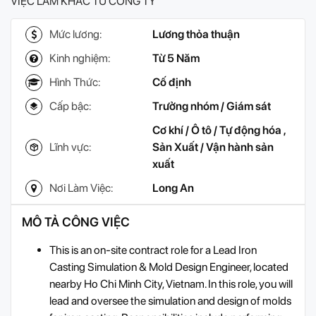
VIỆC LÀM KHÁC TỪ CÔNG TY
Mức lương:
Lương thỏa thuận
Kinh nghiệm:
Từ 5 Năm
Hình Thức:
Cố định
Cấp bậc:
Trưởng nhóm / Giám sát
Cơ khí / Ô tô / Tự động hóa
,
Lĩnh vực:
Sản Xuất / Vận hành sản
xuất
Nơi Làm Việc:
Long An
MÔ TẢ CÔNG VIỆC
This is an on-site contract role for a Lead Iron
Casting Simulation & Mold Design Engineer, located
nearby Ho Chi Minh City, Vietnam. In this role, you will
lead and oversee the simulation and design of molds