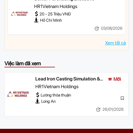
HR1Vietnam Holdings
20 - 25 Triệu VNĐ
Hồ Chí Minh
03/08/2026
Xem tất cả
Việc làm đã xem
Lead Iron Casting Simulation &
Mới
Mold Design Engineer
HR1Vietnam Holdings
(Senior/Leader)
Lương thỏa thuận
Long An
26/01/2026