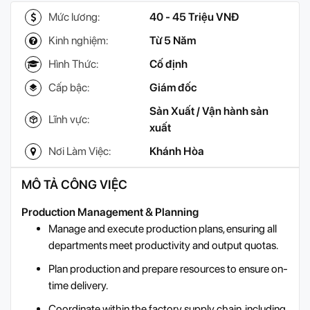
Mức lương:
40 - 45 Triệu VNĐ
Kinh nghiệm:
Từ 5 Năm
Hình Thức:
Cố định
Cấp bậc:
Giám đốc
Sản Xuất / Vận hành sản
Lĩnh vực:
xuất
Nơi Làm Việc:
Khánh Hòa
MÔ TẢ CÔNG VIỆC
Production Management & Planning
Manage and execute production plans, ensuring all
departments meet productivity and output quotas.
Plan production and prepare resources to ensure on-
time delivery.
Coordinate within the factory supply chain, including