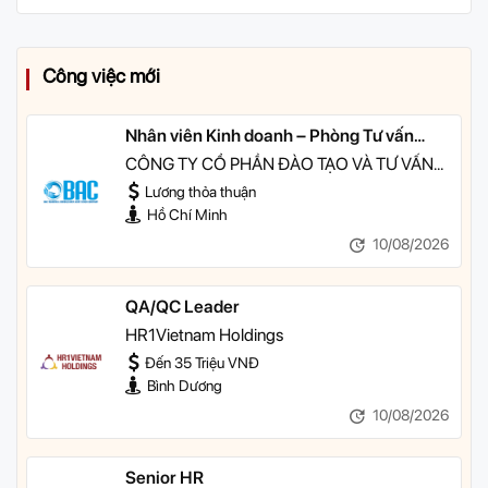
Công việc mới
Nhân viên Kinh doanh – Phòng Tư vấn
Khóa học
CÔNG TY CỔ PHẦN ĐÀO TẠO VÀ TƯ VẤN
BAC
Lương thỏa thuận
Hồ Chí Minh
10/08/2026
QA/QC Leader
HR1Vietnam Holdings
Đến 35 Triệu VNĐ
Bình Dương
10/08/2026
Senior HR