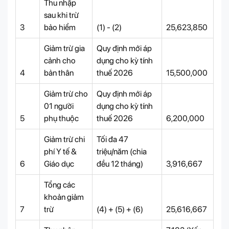
Thu nhập
sau khi trừ
3
bảo hiểm
(1) - (2)
25,623,850
Giảm trừ gia
Quy định mới áp
cảnh cho
dụng cho kỳ tính
4
bản thân
thuế 2026
15,500,000
Giảm trừ cho
Quy định mới áp
01 người
dụng cho kỳ tính
5
phụ thuộc
thuế 2026
6,200,000
Giảm trừ chi
Tối đa 47
phí Y tế &
triệu/năm (chia
6
Giáo dục
đều 12 tháng)
3,916,667
Tổng các
khoản giảm
7
trừ
(4) + (5) + (6)
25,616,667