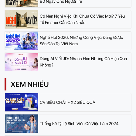
90 Ngày Cho Người Trẻ
Có Nên Nghỉ Việc Khi Chưa Có Việc Mới? 7 Yếu
Tố Fresher Cần Cân Nhắc
Nghề Hot 2026: Những Công Việc Đang Được
Săn Đón Tại Việt Nam
Dùng AI Viết JD: Nhanh Hơn Nhưng Có Hiệu Quả
Không?
XEM NHIỀU
CV SIÊU CHẤT - X2 SIÊU QUÀ
Thống Kê Tỷ Lệ Sinh Viên Có Việc Làm 2024