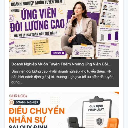
Doanh Nghiệp Muốn Tuyển Thêm Nhưng Ứng Viên Đòi
Lương Cao: HR Xử Lý Bài Toán Này Thế Nào?
Ứng viên đòi lương cao khiến doanh nghiệp khó tuyển thêm. HR
cần biết cách định giá vị trí, thương lượng và tối ưu offer để tuyển
đúng...