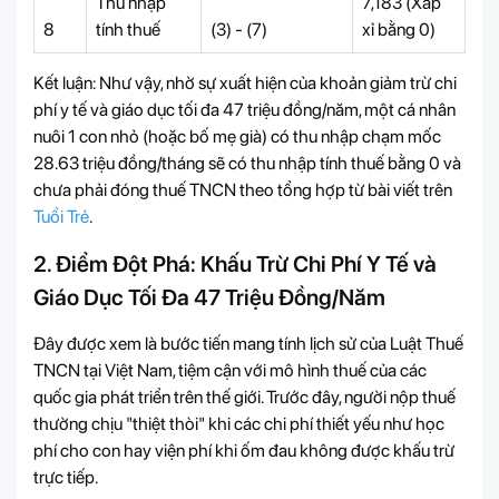
Thu nhập
7,183 (Xấp
8
tính thuế
(3) - (7)
xỉ bằng 0)
Kết luận: Như vậy, nhờ sự xuất hiện của khoản giảm trừ chi
phí y tế và giáo dục tối đa 47 triệu đồng/năm, một cá nhân
nuôi 1 con nhỏ (hoặc bố mẹ già) có thu nhập chạm mốc
28.63 triệu đồng/tháng sẽ có thu nhập tính thuế bằng 0 và
chưa phải đóng thuế TNCN theo tổng hợp từ bài viết trên
Tuổi Trẻ
.
2. Điểm Đột Phá: Khấu Trừ Chi Phí Y Tế và
Giáo Dục Tối Đa 47 Triệu Đồng/Năm
Đây được xem là bước tiến mang tính lịch sử của Luật Thuế
TNCN tại Việt Nam, tiệm cận với mô hình thuế của các
quốc gia phát triển trên thế giới. Trước đây, người nộp thuế
thường chịu "thiệt thòi" khi các chi phí thiết yếu như học
phí cho con hay viện phí khi ốm đau không được khấu trừ
trực tiếp.