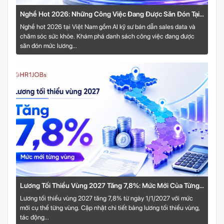
Nghề Hot 2026: Những Công Việc Đang Được Săn Đón Tại
Việt Nam
Nghề hot 2026 tại Việt Nam gồm AI kỹ sư bán dẫn sales data và
chăm sóc sức khỏe. Khám phá danh sách công việc đang được
săn đón mức lương...
Lương Tối Thiểu Vùng 2027 Tăng 7,8%: Mức Mới Của Từng
Vùng
Lương tối thiểu vùng 2027 tăng 7,8% từ ngày 1/1/2027 với mức
mới cụ thể từng vùng. Cập nhật chi tiết bảng lương tối thiểu vùng,
tác động...