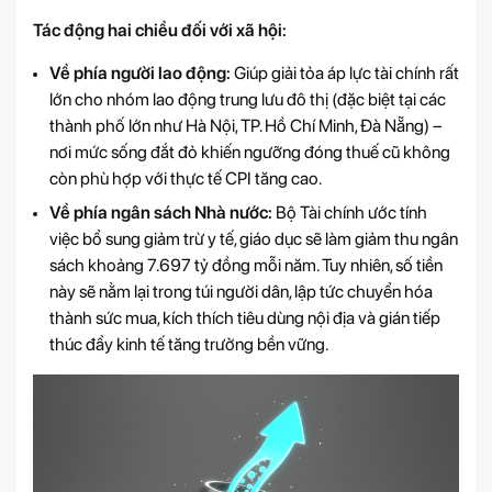
Tác động hai chiều đối với xã hội:
Về phía người lao động:
Giúp giải tỏa áp lực tài chính rất
lớn cho nhóm lao động trung lưu đô thị (đặc biệt tại các
thành phố lớn như Hà Nội, TP. Hồ Chí Minh, Đà Nẵng) –
nơi mức sống đắt đỏ khiến ngưỡng đóng thuế cũ không
còn phù hợp với thực tế CPI tăng cao.
Về phía ngân sách Nhà nước:
Bộ Tài chính ước tính
việc bổ sung giảm trừ y tế, giáo dục sẽ làm giảm thu ngân
sách khoảng 7.697 tỷ đồng mỗi năm. Tuy nhiên, số tiền
này sẽ nằm lại trong túi người dân, lập tức chuyển hóa
thành sức mua, kích thích tiêu dùng nội địa và gián tiếp
thúc đẩy kinh tế tăng trưởng bền vững.