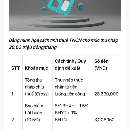
Bảng minh họa cách tính thuế TNCN cho mức thu nhập
28.63 triệu đồng/tháng
Cách tính / Quy
Số tiền
STT
Khoản mục
định đề xuất
(VND)
Tổng thu
Thu nhập thực
nhập chịu
nhận từ tiền
1
thuế (Gross)
lương, tiền công
28,630,000
Bảo hiểm
8% BHXH + 1.5%
bắt buộc
BHYT + 1%
2
(10.5%)
BHTN
3,006,150