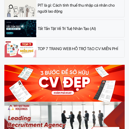
PIT là gì: Cách tính thuế thu nhập cá nhân cho
người lao động
Tất Tần Tật Về Trí Tuệ Nhân Tạo (AI)
TOP 7 TRANG WEB HỖ TRỢ TẠO CV MIỄN PHÍ