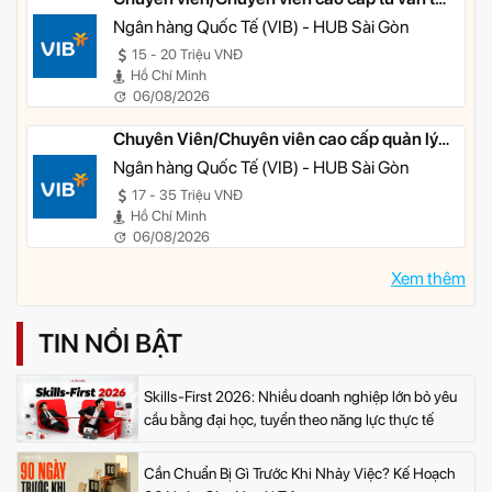
chính cá nhân
Ngân hàng Quốc Tế (VIB) - HUB Sài Gòn
15 - 20 Triệu VNĐ
Hồ Chí Minh
06/08/2026
Chuyên Viên/Chuyên viên cao cấp quản lý
khách hàng ưu tiên
Ngân hàng Quốc Tế (VIB) - HUB Sài Gòn
17 - 35 Triệu VNĐ
Hồ Chí Minh
06/08/2026
Xem thêm
TIN NỔI BẬT
Skills-First 2026: Nhiều doanh nghiệp lớn bỏ yêu
cầu bằng đại học, tuyển theo năng lực thực tế
Cần Chuẩn Bị Gì Trước Khi Nhảy Việc? Kế Hoạch