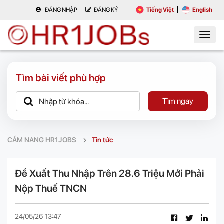
ĐĂNG NHẬP
ĐĂNG KÝ
Tiếng Việt
English
Tìm bài viết phù hợp
Tìm ngay
CẨM NANG HR1JOBS
Tin tức
Đề Xuất Thu Nhập Trên 28.6 Triệu Mới Phải
Nộp Thuế TNCN
24/05/26 13:47