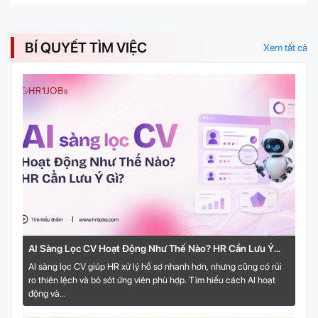
BÍ QUYẾT TÌM VIỆC
Xem tất cả
AI Sàng Lọc CV Hoạt Động Như Thế Nào? HR Cần Lưu Ý
Gì?
AI sàng lọc CV giúp HR xử lý hồ sơ nhanh hơn, nhưng cũng có rủi
ro thiên lệch và bỏ sót ứng viên phù hợp. Tìm hiểu cách AI hoạt
động và...