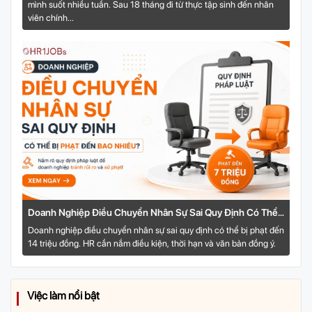
mình suốt nhiều tuần. Sau 18 tháng đi từ thực tập sinh đến nhân
viên chính...
Doanh Nghiệp Điều Chuyển Nhân Sự Sai Quy Định Có Thể
Bị Phạt Đến Bao Nhiêu?
Doanh nghiệp điều chuyển nhân sự sai quy định có thể bị phạt đến
14 triệu đồng. HR cần nắm điều kiện, thời hạn và văn bản đồng ý.
Việc làm nổi bật