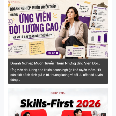
Doanh Nghiệp Muốn Tuyển Thêm Nhưng Ứng Viên Đòi
Lương Cao: HR Xử Lý Bài Toán Này Thế Nào?
Ứng viên đòi lương cao khiến doanh nghiệp khó tuyển thêm. HR
cần biết cách định giá vị trí, thương lượng và tối ưu offer để tuyển
đúng...