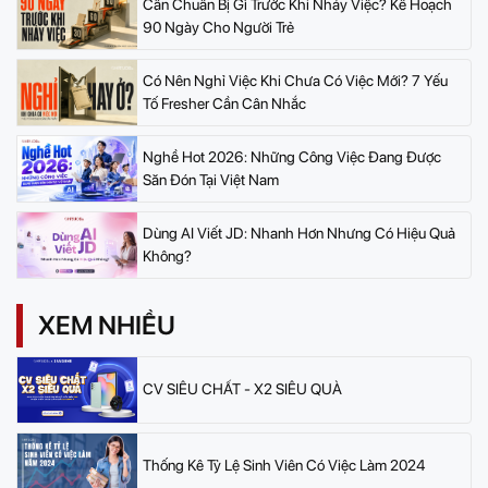
Cần Chuẩn Bị Gì Trước Khi Nhảy Việc? Kế Hoạch
90 Ngày Cho Người Trẻ
Có Nên Nghỉ Việc Khi Chưa Có Việc Mới? 7 Yếu
Tố Fresher Cần Cân Nhắc
Nghề Hot 2026: Những Công Việc Đang Được
Săn Đón Tại Việt Nam
Dùng AI Viết JD: Nhanh Hơn Nhưng Có Hiệu Quả
Không?
XEM NHIỀU
CV SIÊU CHẤT - X2 SIÊU QUÀ
Thống Kê Tỷ Lệ Sinh Viên Có Việc Làm 2024