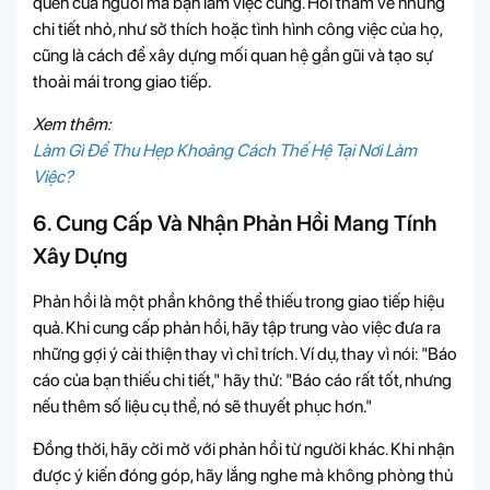
quen của người mà bạn làm việc cùng. Hỏi thăm về những
chi tiết nhỏ, như sở thích hoặc tình hình công việc của họ,
cũng là cách để xây dựng mối quan hệ gần gũi và tạo sự
thoải mái trong giao tiếp.
Xem thêm:
Làm Gì Để Thu Hẹp Khoảng Cách Thế Hệ Tại Nơi Làm
Việc?
6. Cung Cấp Và Nhận Phản Hồi Mang Tính
Xây Dựng
Phản hồi là một phần không thể thiếu trong giao tiếp hiệu
quả. Khi cung cấp phản hồi, hãy tập trung vào việc đưa ra
những gợi ý cải thiện thay vì chỉ trích. Ví dụ, thay vì nói: "Báo
cáo của bạn thiếu chi tiết," hãy thử: "Báo cáo rất tốt, nhưng
nếu thêm số liệu cụ thể, nó sẽ thuyết phục hơn."
Đồng thời, hãy cởi mở với phản hồi từ người khác. Khi nhận
được ý kiến đóng góp, hãy lắng nghe mà không phòng thủ