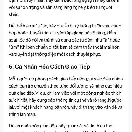
bạn hơn. Tuy nhiên, hãy đảm bảo rằng sự tự tin này đi kèm
với sự tôn trọng và sẵn sàng lắng nghe ý kiến từ người
khác.
Để thể hiện sự tự tin, hãy chuẩn bị kỹ lưỡng trước các cuộc
họp hoặc thuyết trình. Luyện tập giọng nói rõ ràng, kiểm
soát tốc độ nói và tránh sử dụng các từ đệm như "à" hoặc
"ừm". Khi bạn chuẩn bị tốt, bạn sẽ cảm thấy thoải mái hơn
và truyền đạt thông điệp một cách thuyết phục.
5. Cá Nhân Hóa Cách Giao Tiếp
Mỗi người có phong cách giao tiếp riêng, và việc điều chỉnh
cách bạn trò chuyện theo từng đối tượng sẽ nâng cao hiệu
quả giao tiếp. Ví dụ, khi làm việc với một đồng nghiệp thích
sự chi tiết, hãy cung cấp thông tin cụ thể và rõ ràng. Ngược
lại, với một khách hàng bận rộn, hãy đi thẳng vào vấn đề và
tránh lan man.
Để cá nhân hóa giao tiếp, hãy quan sát và tìm hiểu thói