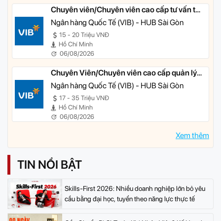
Chuyên viên/Chuyên viên cao cấp tư vấn tài
chính cá nhân
Ngân hàng Quốc Tế (VIB) - HUB Sài Gòn
15 - 20 Triệu VNĐ
Hồ Chí Minh
06/08/2026
Chuyên Viên/Chuyên viên cao cấp quản lý
khách hàng ưu tiên
Ngân hàng Quốc Tế (VIB) - HUB Sài Gòn
17 - 35 Triệu VNĐ
Hồ Chí Minh
06/08/2026
Xem thêm
TIN NỔI BẬT
Skills-First 2026: Nhiều doanh nghiệp lớn bỏ yêu
cầu bằng đại học, tuyển theo năng lực thực tế