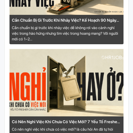
Cần Chuẩn Bị Gì Trước Khi Nhảy Việc? Kế Hoạch 90 Ngày
Cho Người Trẻ
Cần chuẩn bị gì trước khi nhảy việc để không rơi vào cảnh nghỉ
việc trong hào hứng nhưng tìm việc trong hoang mang? Với người
mới có 1–2...
Có Nên Nghỉ Việc Khi Chưa Có Việc Mới? 7 Yếu Tố Fresher
Cần Cân Nhắc
Có nên nghỉ việc khi chưa có việc mới? là câu hỏi An đã tự hỏi