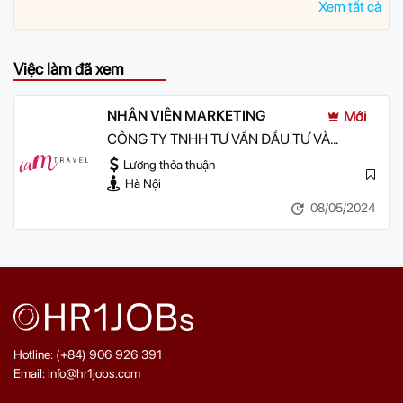
Xem tất cả
Việc làm đã xem
NHÂN VIÊN MARKETING
Mới
CÔNG TY TNHH TƯ VẤN ĐẦU TƯ VÀ
THƯƠNG MẠI DỊCH VỤ DU LỊCH IAM
Lương thỏa thuận
TRAVEL
Hà Nội
08/05/2024
Hotline: (+84) 906 926 391
Email: info@hr1jobs.com