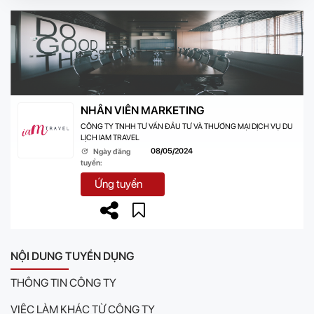
NHÂN VIÊN MARKETING
CÔNG TY TNHH TƯ VẤN ĐẦU TƯ VÀ THƯƠNG MẠI DỊCH VỤ DU
LỊCH IAM TRAVEL
08/05/2024
Ngày đăng
tuyển:
Ứng tuyển
NỘI DUNG TUYỂN DỤNG
THÔNG TIN CÔNG TY
VIỆC LÀM KHÁC TỪ CÔNG TY