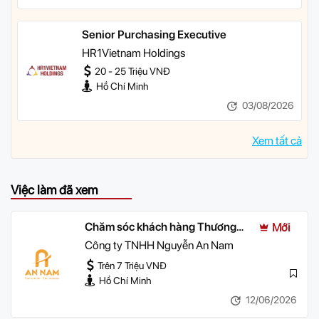
Senior Purchasing Executive
HR1Vietnam Holdings
20 - 25 Triệu VNĐ
Hồ Chí Minh
03/08/2026
Xem tất cả
Việc làm đã xem
Chăm sóc khách hàng Thương
Mới
mại điện tử
Công ty TNHH Nguyễn An Nam
Trên 7 Triệu VNĐ
Hồ Chí Minh
12/06/2026