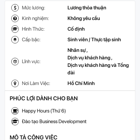
Mức lương:
Lương thỏa thuận
Kinh nghiệm:
Không yêu cầu
Hình Thức:
Cố định
Cấp bậc:
Sinh viên / Thực tập sinh
Nhân sự
,
Dịch vụ khách hàng
,
Lĩnh vực:
Dịch vụ khách hàng và Tổng
đài
Nơi Làm Việc:
Hồ Chí Minh
PHÚC LỢI DÀNH CHO BẠN
Happy Hours (Thứ 6)
Đào tạo Business Development
MÔ TẢ CÔNG VIỆC