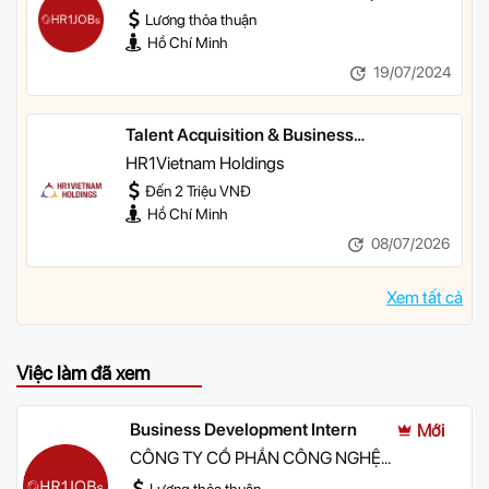
HR1JOBS
Lương thỏa thuận
Hồ Chí Minh
19/07/2024
Talent Acquisition & Business
Development Intern
HR1Vietnam Holdings
Đến 2 Triệu VNĐ
Hồ Chí Minh
08/07/2026
Xem tất cả
Việc làm đã xem
Business Development Intern
Mới
CÔNG TY CỔ PHẦN CÔNG NGHỆ
HR1JOBS