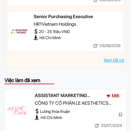
Senior Purchasing Executive
HR1Vietnam Holdings
20 - 25 Triệu VNĐ
Hồ Chí Minh
03/08/2026
Xem tất cả
Việc làm đã xem
ASSISTANT MARKETING
Mới
MANAGER
CÔNG TY CỔ PHẦN LE AESTHETICS
GROUP
Lương thỏa thuận
Hồ Chí Minh
25/07/2024