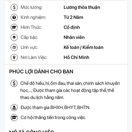
Mức lương:
Lương thỏa thuận
Kinh nghiệm:
Từ 2 Năm
Hình Thức:
Cố định
Cấp bậc:
Nhân viên
Lĩnh vực:
Kế toán / Kiểm toán
Nơi Làm Việc:
Hồ Chí Minh
PHÚC LỢI DÀNH CHO BẠN
Chế độ hiếu, hỉ, ốm đau, thai sản, chính sách khuyến
học,...; Được tham gia các hoạt động tập thể, thể
thao du lịch hằng năm.
Được tham gia BHXH, BHYT, BHTN.
Cơ hội thăng tiến trong công việc.