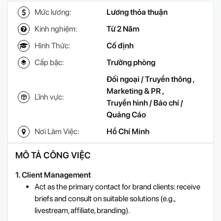
Mức lương:
Lương thỏa thuận
Kinh nghiệm:
Từ 2 Năm
Hình Thức:
Cố định
Cấp bậc:
Trưởng phòng
Đối ngoại / Truyền thông
,
Marketing & PR
,
Lĩnh vực:
Truyền hình / Báo chí /
Quảng Cáo
Nơi Làm Việc:
Hồ Chí Minh
MÔ TẢ CÔNG VIỆC
1. Client Management
Act as the primary contact for brand clients: receive
briefs and consult on suitable solutions (e.g.,
livestream, affiliate, branding).