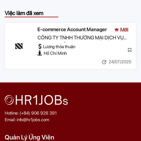
Việc làm đã xem
E-commerce Account Manager
Mới
CÔNG TY TNHH THƯƠNG MẠI DỊCH VỤ
NINA NGUYỄN
Lương thỏa thuận
Hồ Chí Minh
24/07/2025
Hotline: (+84) 906 926 391
Email: info@hr1jobs.com
Quản Lý Ứng Viên