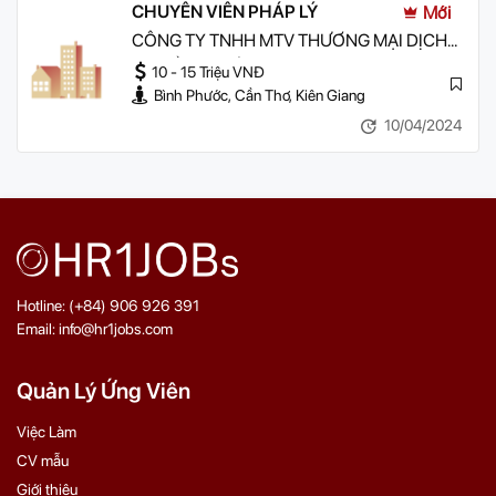
CHUYÊN VIÊN PHÁP LÝ
Mới
CÔNG TY TNHH MTV THƯƠNG MẠI DỊCH
VỤ ĐỒNG XOÀI
10 - 15 Triệu VNĐ
Bình Phước, Cần Thơ, Kiên Giang
10/04/2024
Hotline: (+84) 906 926 391
Email: info@hr1jobs.com
Quản Lý Ứng Viên
Việc Làm
CV mẫu
Giới thiệu