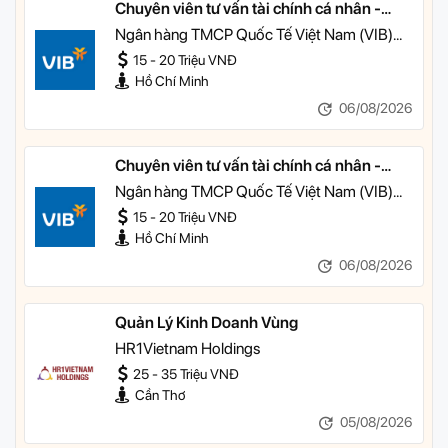
Chuyên viên tư vấn tài chính cá nhân -
Quản lý Khách hàng Cá nhân
Ngân hàng TMCP Quốc Tế Việt Nam (VIB)
TP HCM
15 - 20 Triệu VNĐ
Hồ Chí Minh
06/08/2026
Chuyên viên tư vấn tài chính cá nhân -
Quản lý Khách hàng Ưu tiên
Ngân hàng TMCP Quốc Tế Việt Nam (VIB)
TP HCM
15 - 20 Triệu VNĐ
Hồ Chí Minh
06/08/2026
Quản Lý Kinh Doanh Vùng
HR1Vietnam Holdings
25 - 35 Triệu VNĐ
Cần Thơ
05/08/2026