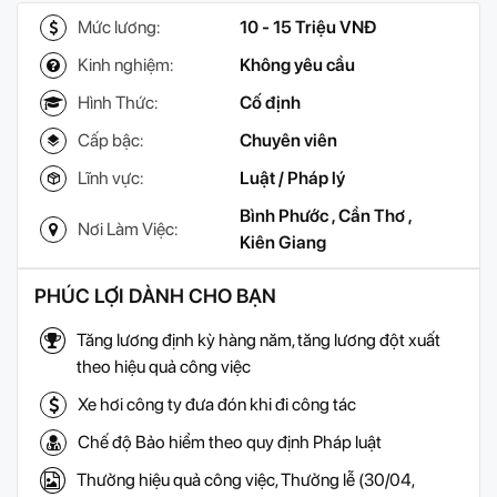
Mức lương:
10 - 15 Triệu VNĐ
Kinh nghiệm:
Không yêu cầu
Hình Thức:
Cố định
Cấp bậc:
Chuyên viên
Lĩnh vực:
Luật / Pháp lý
Bình Phước
,
Cần Thơ
,
Nơi Làm Việc:
Kiên Giang
PHÚC LỢI DÀNH CHO BẠN
Tăng lương định kỳ hàng năm, tăng lương đột xuất
theo hiệu quả công việc
Xe hơi công ty đưa đón khi đi công tác
Chế độ Bảo hiểm theo quy định Pháp luật
Thưởng hiệu quả công việc, Thưởng lễ (30/04,