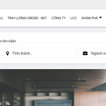
ẪU
TÍNH LƯƠNG GROSS - NET
CÔNG TY
LCC
KHÁM PHÁ
n tìm kiếm