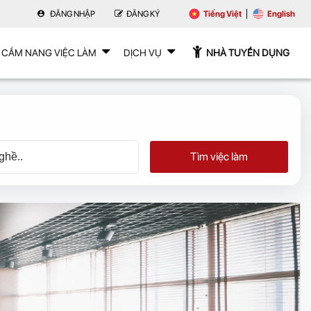
ĐĂNG NHẬP
ĐĂNG KÝ
Tiếng Việt
English
CẨM NANG VIỆC LÀM
DỊCH VỤ
NHÀ TUYỂN DỤNG
Tìm việc làm