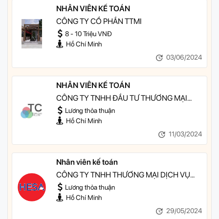
NHÂN VIÊN KẾ TOÁN
CÔNG TY CỔ PHẦN TTMI
8 - 10 Triệu VNĐ
Hồ Chí Minh
03/06/2024
NHÂN VIÊN KẾ TOÁN
CÔNG TY TNHH ĐẦU TƯ THƯƠNG MẠI
XÂY DỰNG TOÀN CẦU
Lương thỏa thuận
Hồ Chí Minh
11/03/2024
Nhân viên kế toán
CÔNG TY TNHH THƯƠNG MẠI DỊCH VỤ
QUẢNG CÁO TRUYỀN THÔNG VÀ TỔ
Lương thỏa thuận
CHỨC SỰ KIỆN HESA
Hồ Chí Minh
29/05/2024