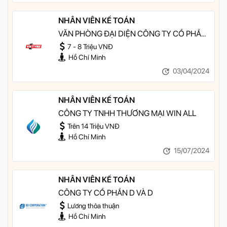
NHÂN VIÊN KẾ TOÁN
VĂN PHÒNG ĐẠI DIỆN CÔNG TY CỔ PHẦN
HƯNG HẢI THỊNH
7 - 8 Triệu VNĐ
Hồ Chí Minh
03/04/2024
NHÂN VIÊN KẾ TOÁN
CÔNG TY TNHH THƯƠNG MẠI WIN ALL
Trên 14 Triệu VNĐ
Hồ Chí Minh
15/07/2024
NHÂN VIÊN KẾ TOÁN
CÔNG TY CỔ PHẦN D VÀ D
Lương thỏa thuận
Hồ Chí Minh