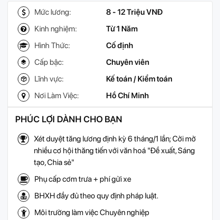
Mức lương:
8 - 12 Triệu VNĐ
Kinh nghiệm:
Từ 1 Năm
Hình Thức:
Cố định
Cấp bậc:
Chuyên viên
Lĩnh vực:
Kế toán / Kiểm toán
Nơi Làm Việc:
Hồ Chí Minh
PHÚC LỢI DÀNH CHO BẠN
Xét duyệt tăng lương định kỳ 6 tháng/1 lần; Cởi mở
nhiều cơ hội thăng tiến với văn hoá "Đề xuất, Sáng
tạo, Chia sẻ"
Phụ cấp cơm trưa + phí gửi xe
BHXH đầy đủ theo quy định pháp luật.
Môi trường làm việc Chuyên nghiệp