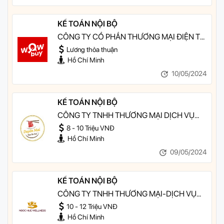
KẾ TOÁN NỘI BỘ
CÔNG TY CỔ PHẦN THƯƠNG MẠI ĐIỆN TỬ
WOWBUY
Lương thỏa thuận
Hồ Chí Minh
10/05/2024
KẾ TOÁN NỘI BỘ
CÔNG TY TNHH THƯƠNG MẠI DỊCH VỤ
ĐẦU TƯ NHÀ HÀNG HỮU DUYÊN
8 - 10 Triệu VNĐ
Hồ Chí Minh
09/05/2024
KẾ TOÁN NỘI BỘ
CÔNG TY TNHH THƯƠNG MẠI-DỊCH VỤ
NGỌC HUỆ
10 - 12 Triệu VNĐ
Hồ Chí Minh