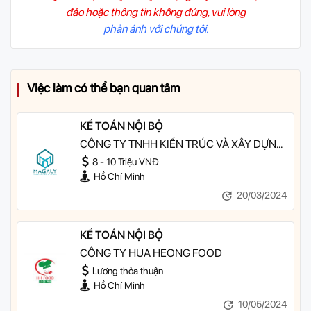
đảo hoặc thông tin không đúng, vui lòng
phản ánh với chúng tôi.
Việc làm có thể bạn quan tâm
KẾ TOÁN NỘI BỘ
CÔNG TY TNHH KIẾN TRÚC VÀ XÂY DỰNG
MAGALY
8 - 10 Triệu VNĐ
Hồ Chí Minh
20/03/2024
KẾ TOÁN NỘI BỘ
CÔNG TY HUA HEONG FOOD
Lương thỏa thuận
Hồ Chí Minh
10/05/2024