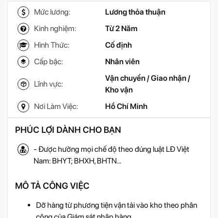
Mức lương:
Lương thỏa thuận
Kinh nghiệm:
Từ 2 Năm
Hình Thức:
Cố định
Cấp bậc:
Nhân viên
Vận chuyển / Giao nhận /
Lĩnh vực:
Kho vận
Nơi Làm Việc:
Hồ Chí Minh
PHÚC LỢI DÀNH CHO BẠN
- Được hưởng mọi chế độ theo đúng luật LĐ Việt
Nam: BHYT; BHXH, BHTN...
MÔ TẢ CÔNG VIỆC
Dỡ hàng từ phương tiện vận tải vào kho theo phân
công của Giám sát nhập hàng.