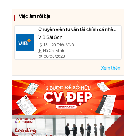
Việc làm nổi bật
Chuyên viên tư vấn tài chính cá nhân
- Quản lý Khách hàng Ưu tiên
VIB Sài Gòn
15 - 20 Triệu VNĐ
Hồ Chí Minh
06/08/2026
Xem thêm