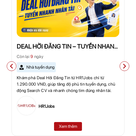
DEAL HỜI ĐĂNG TIN – TUYỂN NHANH
NHÂN TÀI
Còn lại
9
ngày
Nhà tuyển dụng
Khám phá Deal Hời Đăng Tin từ HR1Jobs chỉ từ
1.290.000 VNĐ, giúp tăng độ phủ tin tuyển dụng, chủ
động Search CV và nhanh chóng tìm đúng nhân tài.
HR1Jobs
Xem thêm