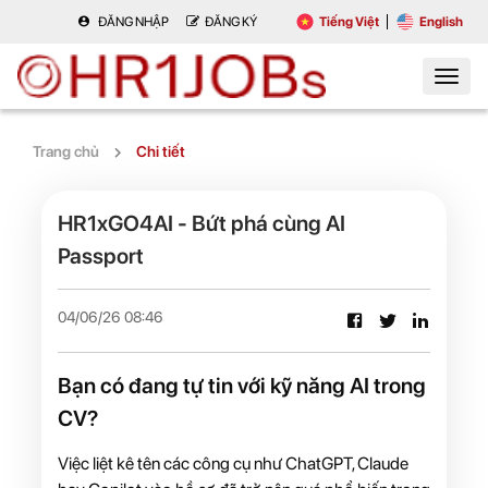
ĐĂNG NHẬP
ĐĂNG KÝ
Tiếng Việt
English
Trang chủ
Chi tiết
HR1xGO4AI - Bứt phá cùng AI
Passport
04/06/26 08:46
Bạn có đang tự tin với kỹ năng AI trong
CV?
Việc liệt kê tên các công cụ như ChatGPT, Claude