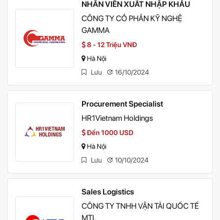
NHÂN VIÊN XUẤT NHẬP KHẨU
CÔNG TY CỔ PHẦN KỸ NGHỆ
GAMMA
8 - 12 Triệu VNĐ
Hà Nội
Lưu
16/10/2024
Procurement Specialist
HR1Vietnam Holdings
Đến 1000 USD
Hà Nội
Lưu
10/10/2024
Sales Logistics
CÔNG TY TNHH VẬN TẢI QUỐC TẾ
MTL