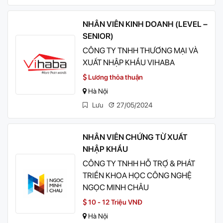
NHÂN VIÊN KINH DOANH (LEVEL –
SENIOR)
CÔNG TY TNHH THƯƠNG MẠI VÀ
XUẤT NHẬP KHẨU VIHABA
Lương thỏa thuận
Hà Nội
Lưu
27/05/2024
NHÂN VIÊN CHỨNG TỪ XUẤT
NHẬP KHẨU
CÔNG TY TNHH HỖ TRỢ & PHÁT
TRIỂN KHOA HỌC CÔNG NGHỆ
NGỌC MINH CHÂU
10 - 12 Triệu VNĐ
Hà Nội