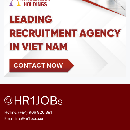
Hotline: (+84) 906 926 391
Email: info@hr1jobs.com