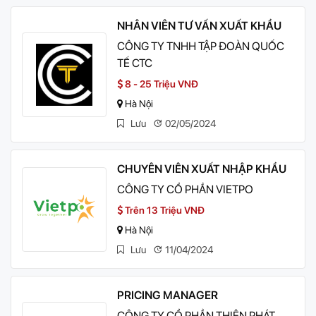
NHÂN VIÊN TƯ VẤN XUẤT KHẨU
CÔNG TY TNHH TẬP ĐOÀN QUỐC
TẾ CTC
8 - 25 Triệu VNĐ
Hà Nội
Lưu
02/05/2024
CHUYÊN VIÊN XUẤT NHẬP KHẨU
CÔNG TY CỔ PHẦN VIETPO
Trên 13 Triệu VNĐ
Hà Nội
Lưu
11/04/2024
PRICING MANAGER
CÔNG TY CỔ PHẦN THIÊN PHÁT