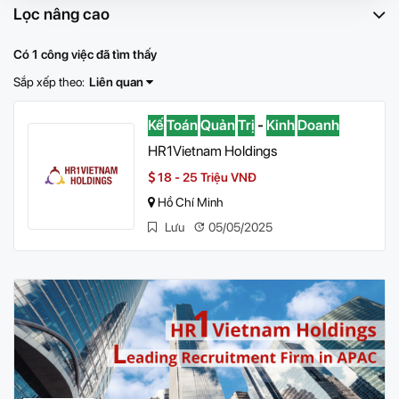
Lọc nâng cao
Có 1 công việc đã tìm thấy
Sắp xếp theo:
Liên quan
Kế
Toán
Quản
Trị
-
Kinh
Doanh
HR1Vietnam Holdings
18 - 25 Triệu VNĐ
Hồ Chí Minh
Lưu
05/05/2025