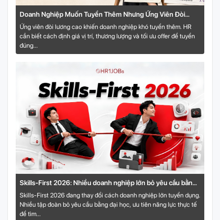
Doanh Nghiệp Muốn Tuyển Thêm Nhưng Ứng Viên Đòi
Lương Cao: HR Xử Lý Bài Toán Này Thế Nào?
Ứng viên đòi lương cao khiến doanh nghiệp khó tuyển thêm. HR
cần biết cách định giá vị trí, thương lượng và tối ưu offer để tuyển
đúng...
Skills-First 2026: Nhiều doanh nghiệp lớn bỏ yêu cầu bằng
đại học, tuyển theo năng lực thực tế
Skills-First 2026 đang thay đổi cách doanh nghiệp lớn tuyển dụng.
Nhiều tập đoàn bỏ yêu cầu bằng đại học, ưu tiên năng lực thực tế
để tìm...