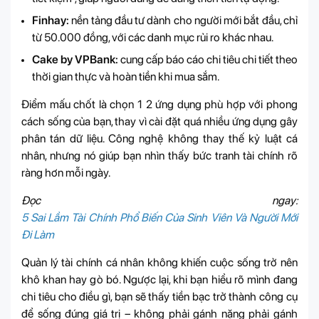
Finhay:
nền tảng đầu tư dành cho người mới bắt đầu, chỉ
từ 50.000 đồng, với các danh mục rủi ro khác nhau.
Cake by VPBank:
cung cấp báo cáo chi tiêu chi tiết theo
thời gian thực và hoàn tiền khi mua sắm.
Điểm mấu chốt là chọn 1 2 ứng dụng phù hợp với phong
cách sống của bạn, thay vì cài đặt quá nhiều ứng dụng gây
phân tán dữ liệu. Công nghệ không thay thế kỷ luật cá
nhân, nhưng nó giúp bạn nhìn thấy bức tranh tài chính rõ
ràng hơn mỗi ngày.
Đọc ngay:
5 Sai Lầm Tài Chính Phổ Biến Của Sinh Viên Và Người Mới
Đi Làm
Quản lý tài chính cá nhân không khiến cuộc sống trở nên
khô khan hay gò bó. Ngược lại, khi bạn hiểu rõ mình đang
chi tiêu cho điều gì, bạn sẽ thấy tiền bạc trở thành công cụ
để sống đúng giá trị – không phải gánh nặng phải gánh