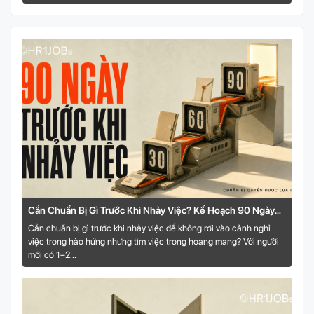
Cần Chuẩn Bị Gì Trước Khi Nhảy Việc? Kế Hoạch 90 Ngày
Cho Người Trẻ
Cần chuẩn bị gì trước khi nhảy việc để không rơi vào cảnh nghỉ
việc trong hào hứng nhưng tìm việc trong hoang mang? Với người
mới có 1–2...