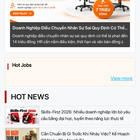
Doanh Nghiệp Điều Chuyển Nhân Sự Sai Quy Định Có Thể
Bị Phạt Đến Bao Nhiêu?
Doanh nghiệp điều chuyển nhân sự sai quy định có thể bị phạt đến
14 triệu đồng. HR cần nắm điều kiện, thời hạn và văn bản đồng ý.
Hot Jobs
View more
HOT NEWS
Skills-First 2026: Nhiều doanh nghiệp lớn bỏ yêu
cầu bằng đại học, tuyển theo năng lực thực tế
Cần Chuẩn Bị Gì Trước Khi Nhảy Việc? Kế Hoạch