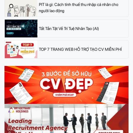
PIT là gì: Cách tính thuế thu nhập cá nhân cho
người lao động
Tất Tần Tật Về Trí Tuệ Nhân Tạo (AI)
TOP 7 TRANG WEB HỖ TRỢ TẠO CV MIỄN PHÍ