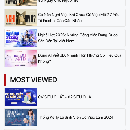
90 Ngày Cho Người Trẻ
Có Nên Nghỉ Việc Khi Chưa Có Việc Mới? 7 Yếu
Tố Fresher Cần Cân Nhắc
Nghề Hot 2026: Những Công Việc Đang Được
Săn Đón Tại Việt Nam
Dùng AI Viết JD: Nhanh Hơn Nhưng Có Hiệu Quả
Không?
MOST VIEWED
CV SIÊU CHẤT - X2 SIÊU QUÀ
Thống Kê Tỷ Lệ Sinh Viên Có Việc Làm 2024