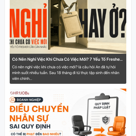
Có Nên Nghỉ Việc Khi Chưa Có Việc Mới? 7 Yếu Tố Fresher
Cần Cân Nhắc
Có nên nghỉ việc khi chưa có việc mới? là câu hỏi An đã tự hỏi
mình suốt nhiều tuần. Sau 18 tháng đi từ thực tập sinh đến nhân
viên chính...