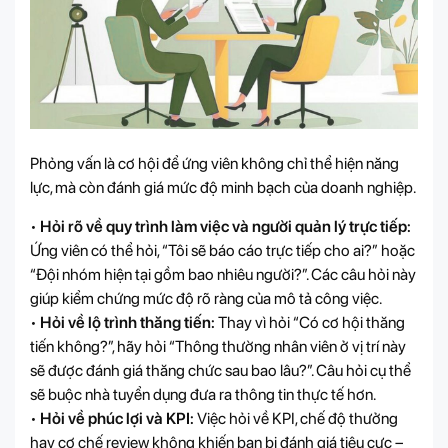
Phỏng vấn là cơ hội để ứng viên không chỉ thể hiện năng
lực, mà còn đánh giá mức độ minh bạch của doanh nghiệp.
•
Hỏi rõ về quy trình làm việc và người quản lý trực tiếp:
Ứng viên có thể hỏi, “Tôi sẽ báo cáo trực tiếp cho ai?” hoặc
“Đội nhóm hiện tại gồm bao nhiêu người?”. Các câu hỏi này
giúp kiểm chứng mức độ rõ ràng của mô tả công việc.
•
Hỏi về lộ trình thăng tiến:
Thay vì hỏi “Có cơ hội thăng
tiến không?”, hãy hỏi “Thông thường nhân viên ở vị trí này
sẽ được đánh giá thăng chức sau bao lâu?”. Câu hỏi cụ thể
sẽ buộc nhà tuyển dụng đưa ra thông tin thực tế hơn.
•
Hỏi về phúc lợi và KPI:
Việc hỏi về KPI, chế độ thưởng
hay cơ chế review không khiến bạn bị đánh giá tiêu cực –