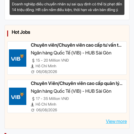
Bị Phạt Đến Bao Nhiêu?
Doanh nghiệp điều chuyển nhân sự sai quy định có thể bị phạt đến
14 triệu đồng. HR cần nắm điều kiện, thời hạn và văn bản đồng ý.
Hot Jobs
Chuyên viên/Chuyên viên cao cấp tư vấn tài
chính cá nhân
Ngân hàng Quốc Tế (VIB) - HUB Sài Gòn
15 - 20 Million VNĐ
Hồ Chí Minh
06/08/2026
Chuyên Viên/Chuyên viên cao cấp quản lý
khách hàng ưu tiên
Ngân hàng Quốc Tế (VIB) - HUB Sài Gòn
17 - 35 Million VNĐ
Hồ Chí Minh
06/08/2026
View more