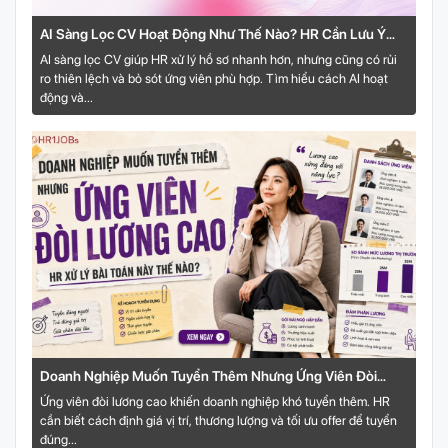
AI Sàng Lọc CV Hoạt Động Như Thế Nào? HR Cần Lưu Ý
Gì?
AI sàng lọc CV giúp HR xử lý hồ sơ nhanh hơn, nhưng cũng có rủi
ro thiên lệch và bỏ sót ứng viên phù hợp. Tìm hiểu cách AI hoạt
động và...
Doanh Nghiệp Muốn Tuyển Thêm Nhưng Ứng Viên Đòi
Lương Cao: HR Xử Lý Bài Toán Này Thế Nào?
Ứng viên đòi lương cao khiến doanh nghiệp khó tuyển thêm. HR
cần biết cách định giá vị trí, thương lượng và tối ưu offer để tuyển
đúng...