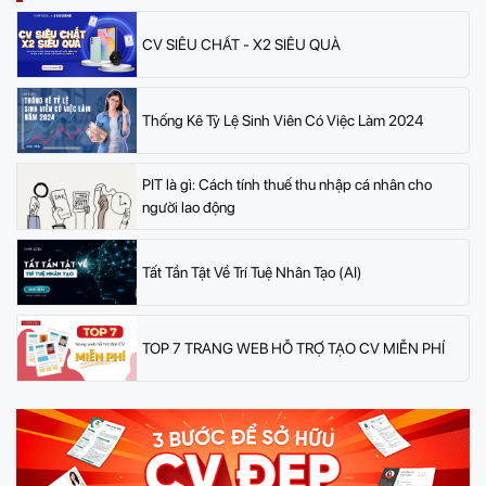
CV SIÊU CHẤT - X2 SIÊU QUÀ
Thống Kê Tỷ Lệ Sinh Viên Có Việc Làm 2024
PIT là gì: Cách tính thuế thu nhập cá nhân cho
người lao động
Tất Tần Tật Về Trí Tuệ Nhân Tạo (AI)
TOP 7 TRANG WEB HỖ TRỢ TẠO CV MIỄN PHÍ