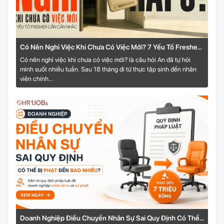
Có Nên Nghỉ Việc Khi Chưa Có Việc Mới? 7 Yếu Tố Fresher
Cần Cân Nhắc
Có nên nghỉ việc khi chưa có việc mới? là câu hỏi An đã tự hỏi
mình suốt nhiều tuần. Sau 18 tháng đi từ thực tập sinh đến nhân
viên chính...
Doanh Nghiệp Điều Chuyển Nhân Sự Sai Quy Định Có Thể