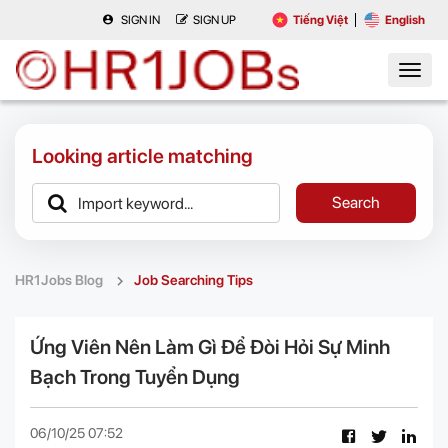
SIGN IN
SIGN UP
Tiếng Việt
English
Looking article matching
Search
HR1Jobs Blog
Job Searching Tips
Ứng Viên Nên Làm Gì Để Đòi Hỏi Sự Minh
Bạch Trong Tuyển Dụng
06/10/25 07:52