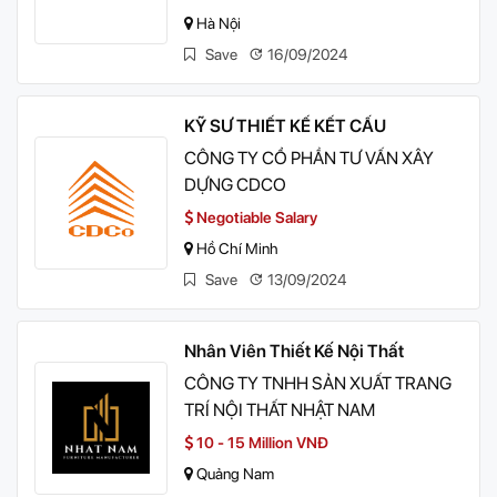
Hà Nội
Save
16/09/2024
KỸ SƯ THIẾT KẾ KẾT CẤU
CÔNG TY CỔ PHẦN TƯ VẤN XÂY
DỰNG CDCO
Negotiable Salary
Hồ Chí Minh
Save
13/09/2024
Nhân Viên Thiết Kế Nội Thất
CÔNG TY TNHH SẢN XUẤT TRANG
TRÍ NỘI THẤT NHẬT NAM
10 - 15 Million VNĐ
Quảng Nam