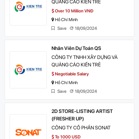
QUẢNG CÁO KIẾN TRẺ
Over 10 Million VNĐ
Hồ Chí Minh
Save
18/09/2024
Nhân Viên Dự Toán QS
CÔNG TY TNHH XÂY DỰNG VÀ
QUẢNG CÁO KIẾN TRẺ
Negotiable Salary
Hồ Chí Minh
Save
18/09/2024
2D STORE-LISTING ARTIST
(FRESHER UP)
CÔNG TY CỔ PHẦN SONAT
To 1000 USD