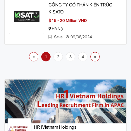
CÔNG TY CỔ PHẦN KIẾN TRÚC
KISATO
15 - 20 Million VNĐ
Hà Nội
Save
09/08/2024
«
1
2
3
4
»
HR1Vietnam Holdings