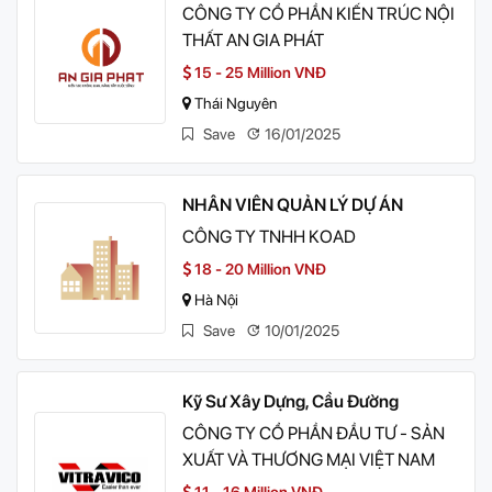
CÔNG TY CỔ PHẦN KIẾN TRÚC NỘI
THẤT AN GIA PHÁT
15 - 25 Million VNĐ
Thái Nguyên
Save
16/01/2025
NHÂN VIÊN QUẢN LÝ DỰ ÁN
CÔNG TY TNHH KOAD
18 - 20 Million VNĐ
Hà Nội
Save
10/01/2025
Kỹ Sư Xây Dựng, Cầu Đường
CÔNG TY CỔ PHẦN ĐẦU TƯ - SẢN
XUẤT VÀ THƯƠNG MẠI VIỆT NAM