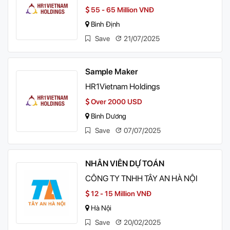
55 - 65 Million VNĐ
Bình Định
Save
21/07/2025
Sample Maker
HR1Vietnam Holdings
Over 2000 USD
Bình Dương
Save
07/07/2025
NHÂN VIÊN DỰ TOÁN
CÔNG TY TNHH TÂY AN HÀ NỘI
12 - 15 Million VNĐ
Hà Nội
Save
20/02/2025