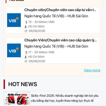
Chuyên viên/Chuyên viên cao cấp tư vấn tài
chính cá nhân
Ngân hàng Quốc Tế (VIB) - HUB Sài Gòn
15 - 20 Million VNĐ
Hồ Chí Minh
06/08/2026
Chuyên Viên/Chuyên viên cao cấp quản lý
khách hàng ưu tiên
Ngân hàng Quốc Tế (VIB) - HUB Sài Gòn
17 - 35 Million VNĐ
Hồ Chí Minh
06/08/2026
View more
HOT NEWS
Skills-First 2026: Nhiều doanh nghiệp lớn bỏ yêu
cầu bằng đại học, tuyển theo năng lực thực tế