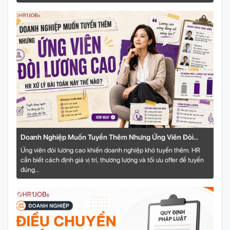
Doanh Nghiệp Muốn Tuyển Thêm Nhưng Ứng Viên Đòi
Lương Cao: HR Xử Lý Bài Toán Này Thế Nào?
Ứng viên đòi lương cao khiến doanh nghiệp khó tuyển thêm. HR
cần biết cách định giá vị trí, thương lượng và tối ưu offer để tuyển
đúng...