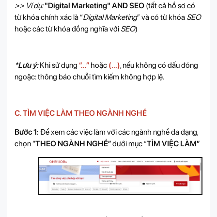
>>
Ví dụ
:
"Digital Marketing" AND SEO
(tất cả hồ sơ có
từ khóa chính xác là “
Digital Marketing
” và có từ khóa
SEO
hoặc các từ khóa đồng nghĩa với
SEO
)
*Lưu ý:
Khi sử dụng
“...”
hoặc
(...)
, nếu không có dấu đóng
ngoặc: thông báo chuỗi tìm kiếm không hợp lệ.
C. TÌM VIỆC LÀM THEO NGÀNH NGHỀ
Bước 1:
Để xem các việc làm với các ngành nghề đa dạng,
chọn “
THEO NGÀNH NGHỀ”
dưới mục “
TÌM VIỆC LÀM
”