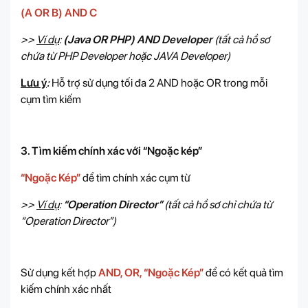
(A OR B) AND C
>>
Ví dụ
:
(Java OR PHP) AND Developer
(tất cả hồ sơ
chứa từ PHP Developer hoặc JAVA Developer)
Lưu ý
:
Hỗ trợ sử dụng tối đa 2 AND hoặc OR trong mỗi
cụm tìm kiếm
3. Tìm kiếm chính xác với “Ngoặc kép”
“Ngoặc Kép”
để tìm chính xác cụm từ
>>
Ví dụ
:
“Operation Director”
(tất cả hồ sơ chỉ chứa từ
“Operation Director”)
Sử dụng kết hợp
AND, OR, “Ngoặc Kép”
để có kết quả tìm
kiếm chính xác nhất