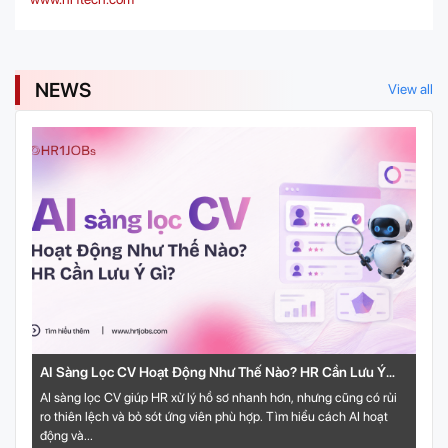
NEWS
View all
AI Sàng Lọc CV Hoạt Động Như Thế Nào? HR Cần Lưu Ý
Gì?
AI sàng lọc CV giúp HR xử lý hồ sơ nhanh hơn, nhưng cũng có rủi
ro thiên lệch và bỏ sót ứng viên phù hợp. Tìm hiểu cách AI hoạt
động và...