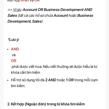
Kết hợp
AND
và
OR
>>
Ví dụ
:
Account OR Business Development AND
Sales
(tất cả các hồ sơ chứa
Account
hoặc
Business
Development, Sales
)
*Lưu ý:
AND
và
OR
phải được viết hoa. Nếu viết thường sẽ được hiểu là từ
khóa cần tìm kiếm
Hỗ trợ sử dụng tối đa
2 AND
hoặc
1 OR
trong mỗi cụm
tìm kiếm.
2. Kết hợp (Ngoặc đơn) trong từ khóa tìm kiếm