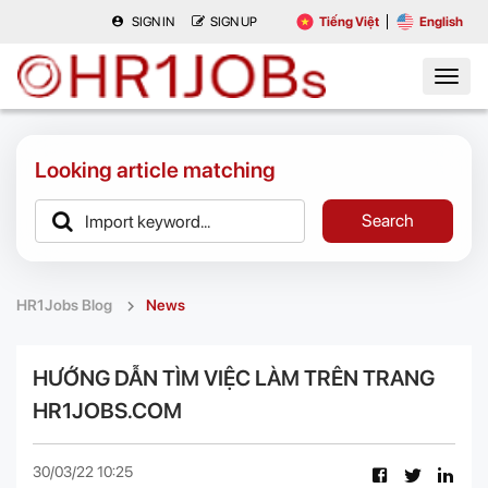
SIGN IN
SIGN UP
Tiếng Việt
English
Looking article matching
Search
HR1Jobs Blog
News
HƯỚNG DẪN TÌM VIỆC LÀM TRÊN TRANG
HR1JOBS.COM
30/03/22 10:25