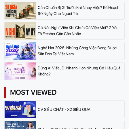
Cần Chuẩn Bị Gì Trước Khi Nhảy Việc? Kế Hoạch
90 Ngày Cho Người Trẻ
Có Nên Nghỉ Việc Khi Chưa Có Việc Mới? 7 Yếu
Tố Fresher Cần Cân Nhắc
Nghề Hot 2026: Những Công Việc Đang Được
Săn Đón Tại Việt Nam
Dùng AI Viết JD: Nhanh Hơn Nhưng Có Hiệu Quả
Không?
MOST VIEWED
CV SIÊU CHẤT - X2 SIÊU QUÀ