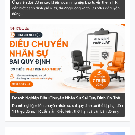
Lương Cao: HR Xử Lý Bài Toán Này Thế Nào?
Ứng viên đòi lương cao khiến doanh nghiệp khó tuyển thêm. HR
cần biết cách định giá vị trí, thương lượng và tối ưu offer để tuyển
đúng...
Doanh Nghiệp Điều Chuyển Nhân Sự Sai Quy Định Có Thể
Bị Phạt Đến Bao Nhiêu?
Doanh nghiệp điều chuyển nhân sự sai quy định có thể bị phạt đến
14 triệu đồng. HR cần nắm điều kiện, thời hạn và văn bản đồng ý.