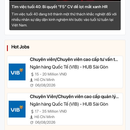
Tìm việc tuổi 40: Bí quyết "F5" CV để lọt mắt xanh HR
Tìm việc tuổi 40 đang trở thành một thử thách khắc nghiệt đối với
nhiều nhân sự dày dặn kinh nghiệm khi bước vào tuổi tứ tuần tại
Việt Nam.
Hot Jobs
Chuyên viên/Chuyên viên cao cấp tư vấn tài
chính cá nhân
Ngân hàng Quốc Tế (VIB) - HUB Sài Gòn
15 - 20 Million VNĐ
Hồ Chí Minh
06/08/2026
Chuyên Viên/Chuyên viên cao cấp quản lý
khách hàng ưu tiên
Ngân hàng Quốc Tế (VIB) - HUB Sài Gòn
17 - 35 Million VNĐ
Hồ Chí Minh
06/08/2026