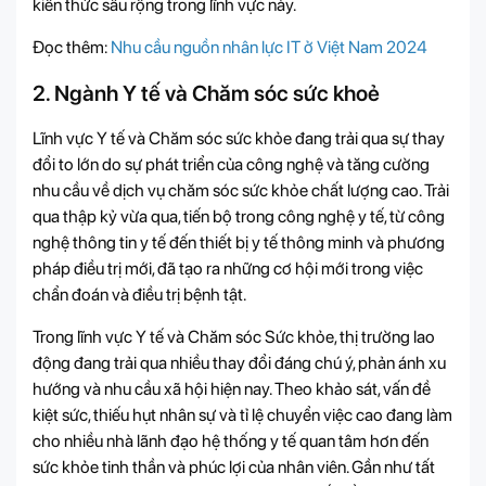
kiến thức sâu rộng trong lĩnh vực này.
Đọc thêm:
Nhu cầu nguồn nhân lực IT ở Việt Nam 2024
2. Ngành Y tế và Chăm sóc sức khoẻ
Lĩnh vực Y tế và Chăm sóc sức khỏe đang trải qua sự thay
đổi to lớn do sự phát triển của công nghệ và tăng cường
nhu cầu về dịch vụ chăm sóc sức khỏe chất lượng cao. Trải
qua thập kỷ vừa qua, tiến bộ trong công nghệ y tế, từ công
nghệ thông tin y tế đến thiết bị y tế thông minh và phương
pháp điều trị mới, đã tạo ra những cơ hội mới trong việc
chẩn đoán và điều trị bệnh tật.
Trong lĩnh vực Y tế và Chăm sóc Sức khỏe, thị trường lao
động đang trải qua nhiều thay đổi đáng chú ý, phản ánh xu
hướng và nhu cầu xã hội hiện nay. Theo khảo sát, vấn đề
kiệt sức, thiếu hụt nhân sự và tỉ lệ chuyển việc cao đang làm
cho nhiều nhà lãnh đạo hệ thống y tế quan tâm hơn đến
sức khỏe tinh thần và phúc lợi của nhân viên. Gần như tất