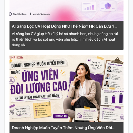
AI Sàng Lọc CV Hoạt Động Như Thế Nào? HR Cần Lưu Ý
Gì?
AI sàng lọc CV giúp HR xử lý hồ sơ nhanh hơn, nhưng cũng có rủi
ro thiên lệch và bỏ sót ứng viên phù hợp. Tìm hiểu cách AI hoạt
động và...
Doanh Nghiệp Muốn Tuyển Thêm Nhưng Ứng Viên Đòi