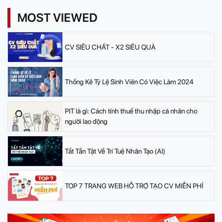
MOST VIEWED
CV SIÊU CHẤT - X2 SIÊU QUÀ
Thống Kê Tỷ Lệ Sinh Viên Có Việc Làm 2024
PIT là gì: Cách tính thuế thu nhập cá nhân cho
người lao động
Tất Tần Tật Về Trí Tuệ Nhân Tạo (AI)
TOP 7 TRANG WEB HỖ TRỢ TẠO CV MIỄN PHÍ