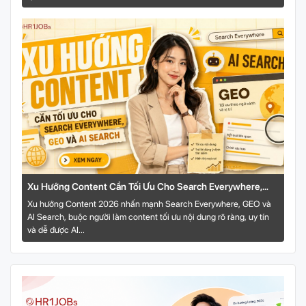
Xu Hướng Content Cần Tối Ưu Cho Search Everywhere,
GEO Và AI Search
Xu hướng Content 2026 nhấn mạnh Search Everywhere, GEO và
AI Search, buộc người làm content tối ưu nội dung rõ ràng, uy tín
và dễ được AI...