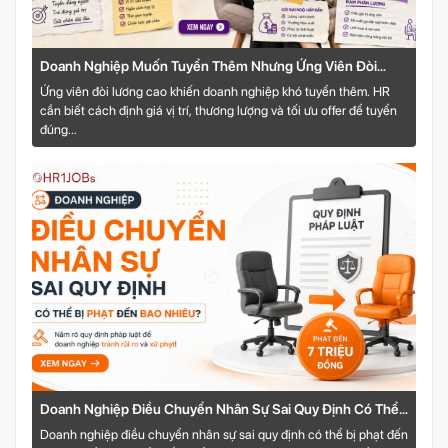
Doanh Nghiệp Muốn Tuyển Thêm Nhưng Ứng Viên Đòi
Lương Cao: HR Xử Lý Bài Toán Này Thế Nào?
Ứng viên đòi lương cao khiến doanh nghiệp khó tuyển thêm. HR
cần biết cách định giá vị trí, thương lượng và tối ưu offer để tuyển
đúng...
Doanh Nghiệp Điều Chuyển Nhân Sự Sai Quy Định Có Thể
Bị Phạt Đến Bao Nhiêu?
Doanh nghiệp điều chuyển nhân sự sai quy định có thể bị phạt đến