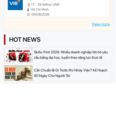
17 - 35 Million VNĐ
Hồ Chí Minh
06/08/2026
View more
HOT NEWS
Skills-First 2026: Nhiều doanh nghiệp lớn bỏ yêu
cầu bằng đại học, tuyển theo năng lực thực tế
Cần Chuẩn Bị Gì Trước Khi Nhảy Việc? Kế Hoạch
90 Ngày Cho Người Trẻ
Có Nên Nghỉ Việc Khi Chưa Có Việc Mới? 7 Yếu
Tố Fresher Cần Cân Nhắc
Nghề Hot 2026: Những Công Việc Đang Được
Săn Đón Tại Việt Nam