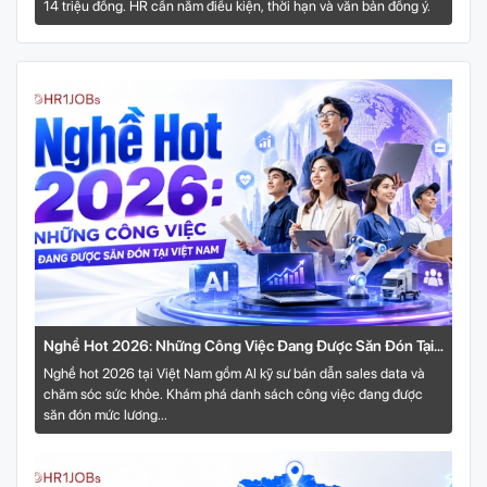
14 triệu đồng. HR cần nắm điều kiện, thời hạn và văn bản đồng ý.
Nghề Hot 2026: Những Công Việc Đang Được Săn Đón Tại
Việt Nam
Nghề hot 2026 tại Việt Nam gồm AI kỹ sư bán dẫn sales data và
chăm sóc sức khỏe. Khám phá danh sách công việc đang được
săn đón mức lương...