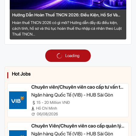
Hướng Dẫn Hoàn Thuế TNCN 2026: Điều Kiện, Hồ Sơ Và
Thủ Tục Online
Hoàn thuế TNCN 2026 có gì mới? Hướng dẫn đầy đủ điều kiện,
cách tính, hồ sơ và thủ tục hoàn thuế thu nhập cá nhân theo Luật
Thuế TNCN...
Loading
Hot Jobs
Chuyên viên/Chuyên viên cao cấp tư vấn tài
chính cá nhân
Ngân hàng Quốc Tế (VIB) - HUB Sài Gòn
15 - 20 Million VNĐ
Hồ Chí Minh
06/08/2026
Chuyên Viên/Chuyên viên cao cấp quản lý
khách hàng ưu tiên
Ngân hàng Quốc Tế (VIB) - HUB Sài Gòn