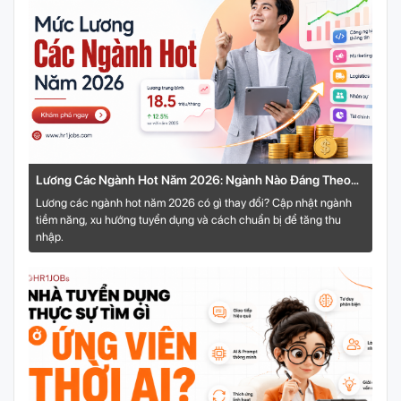
Lương Các Ngành Hot Năm 2026: Ngành Nào Đáng Theo
Đuổi Để Tăng Thu Nhập?
Lương các ngành hot năm 2026 có gì thay đổi? Cập nhật ngành
tiềm năng, xu hướng tuyển dụng và cách chuẩn bị để tăng thu
nhập.