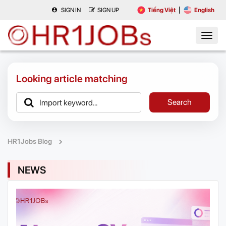
SIGN IN
SIGN UP
Tiếng Việt
English
Looking article matching
Search
HR1Jobs Blog
NEWS