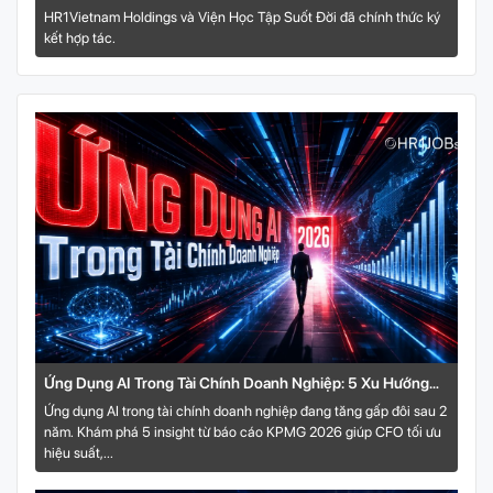
Tác Chiến Lược
HR1Vietnam Holdings và Viện Học Tập Suốt Đời đã chính thức ký
kết hợp tác.
Ứng Dụng AI Trong Tài Chính Doanh Nghiệp: 5 Xu Hướng
Quyết Định Lợi Thế Cạnh Tranh 2026
Ứng dụng AI trong tài chính doanh nghiệp đang tăng gấp đôi sau 2
năm. Khám phá 5 insight từ báo cáo KPMG 2026 giúp CFO tối ưu
hiệu suất,...