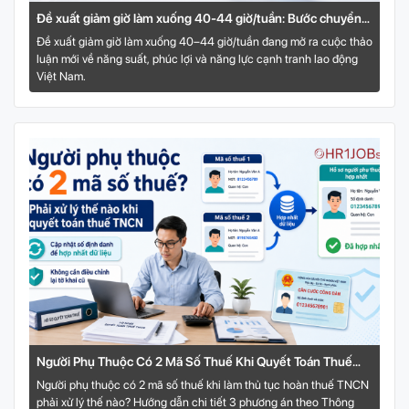
Đề xuất giảm giờ làm xuống 40-44 giờ/tuần: Bước chuyển
mới cho thị trường lao động Việt Nam
Đề xuất giảm giờ làm xuống 40–44 giờ/tuần đang mở ra cuộc thảo
luận mới về năng suất, phúc lợi và năng lực cạnh tranh lao động
Việt Nam.
Người Phụ Thuộc Có 2 Mã Số Thuế Khi Quyết Toán Thuế
TNCN: Phải Xử Lý Thế Nào?
Người phụ thuộc có 2 mã số thuế khi làm thủ tục hoàn thuế TNCN
phải xử lý thế nào? Hướng dẫn chi tiết 3 phương án theo Thông