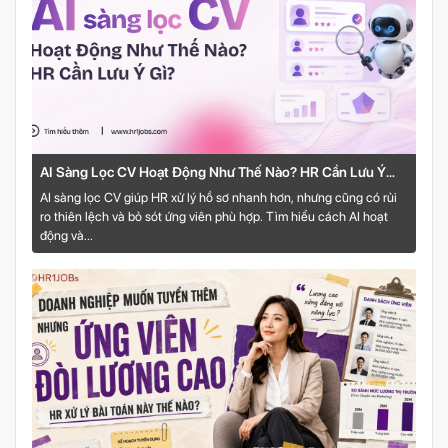
AI Sàng Lọc CV Hoạt Động Như Thế Nào? HR Cần Lưu Ý
Gì?
AI sàng lọc CV giúp HR xử lý hồ sơ nhanh hơn, nhưng cũng có rủi
ro thiên lệch và bỏ sót ứng viên phù hợp. Tìm hiểu cách AI hoạt
động và...