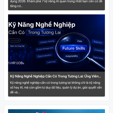
dụng 2026. Khám phá 7 kỹ năng AI quan trọng nhất bạn cần có để
tăng cơ...
Kỹ Năng Nghề Nghiệp Cần Có Trong Tương Lai: Ứng Viên
Nên Học Gì Để Không Bị Bỏ Lại?
Kỹ năng nghề nghiệp cần có trong tương lai không chỉ là kỹ năng
số hay AI, mà còn gồm tư duy dữ liệu, quản lý dự án, giải quyết vấn
đề và...